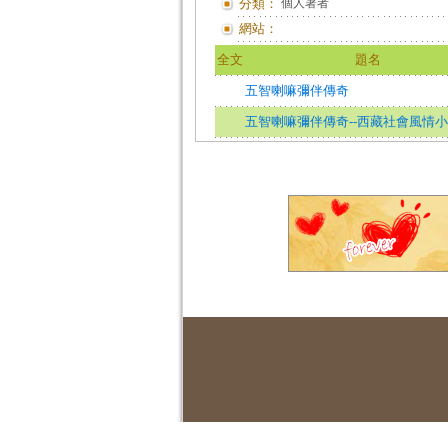
分類：
個人著者
網站：
全文
題名
五智喇嘛彌伴傳奇
五智喇嘛彌伴傳奇--西藏社會風情