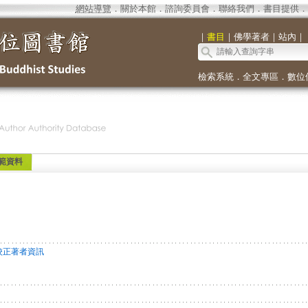
網站導覽
．
關於本館
．
諮詢委員會
．
聯絡我們
．
書目提供
．
｜
書目
｜
佛學著者
｜
站內
｜
檢索系統
．
全文專區
．
數位
範資料
校正著者資訊