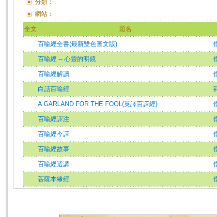
分類：
網站：
全文
題名
百喻經全書(最新雙色圖文版)
百喻經 -- 心靈的明鏡
百喻經解讀
白話百喻經
A GARLAND FOR THE FOOL(英譯百譯經)
百喻經譯注
百喻經今譯
百喻經故事
百喻經選講
菩薩本緣經