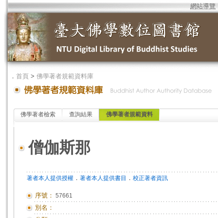
網站導覽
．
首頁
>
佛學著者規範資料庫
佛學著者檢索
查詢結果
佛學著者規範資料
僧伽斯那
．
．
著者本人提供授權
著者本人提供書目
校正著者資訊
序號：
57661
別名：