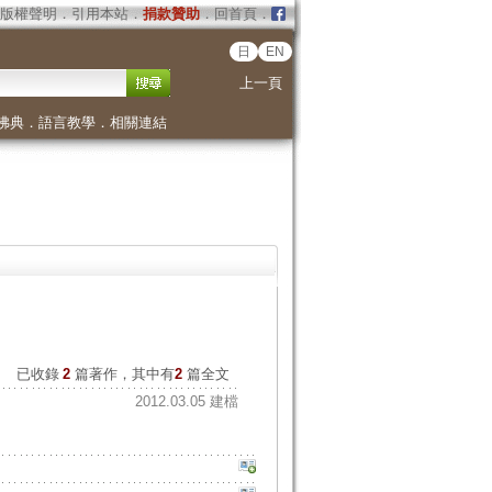
版權聲明
．
引用本站
．
捐款贊助
．
回首頁
．
日
EN
上一頁
佛典
．
語言教學
．
相關連結
已收錄
2
篇著作，其中有
2
篇全文
2012.03.05 建檔