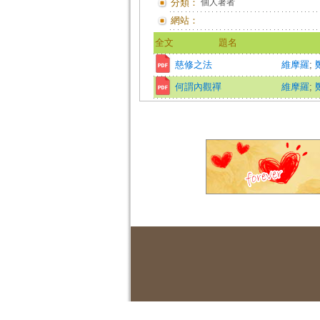
分類：
個人著者
網站：
全文
題名
慈修之法
維摩羅
;
何謂內觀禪
維摩羅
;