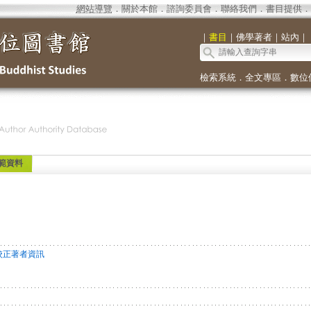
網站導覽
．
關於本館
．
諮詢委員會
．
聯絡我們
．
書目提供
．
｜
書目
｜
佛學著者
｜
站內
｜
檢索系統
．
全文專區
．
數位
範資料
校正著者資訊