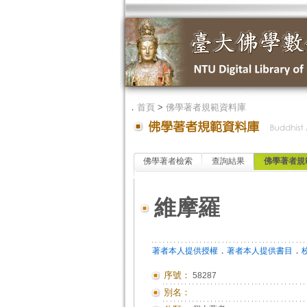
．
首頁
>
佛學著者規範資料庫
佛學著者檢索
查詢結果
佛學著者規
維摩羅
．
．
著者本人提供授權
著者本人提供書目
序號：
58287
別名：