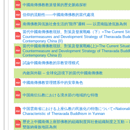
中國南傳佛教教派發展的歷史脈絡探析
信仰的流動性——中國南傳佛教的當代處境
南傳佛教與佤族社會生活的“階序”邏輯 ── 以雲南臨滄佤族為例
當代中國南傳佛教現狀、對策及發展戰略（下）=The Current Situa
Countermeasures and Development Strategy of Theravada Bud
Contemporary China (II)
當代中國南傳佛教現狀、對策及發展戰略(上)=The Current Situati
Countermeasure and Development Strategy of Theravada Budd
Contemporary China (I)
試論中國南傳佛教的宗教管理模式
內斂與外顯 -- 全球化語境下的當代中國南傳佛教
中國南傳佛教管理體系中的安章角色
中国南伝仏教における溌水節の地域的な特徴
中国雲南省における上座仏教の民族化の特徴について=Nationali
Characteristic of Theravada Buddhism in Yunnan
歷史上中國南傳上座部佛教的組織制度與社會組織制度之互動 --
雙版納傣族地區為例