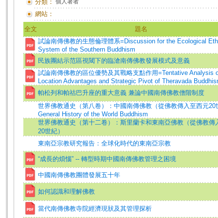
分類：
個人著者
網站：
全文
題名
試論南傳佛教的生態倫理體系=Discussion for the Ecological Eth
System of the Southern Buddhism
民族團結示范區視閾下的臨滄南傳佛教發展模式及意義
試論南傳佛教的區位優勢及其戰略支點作用=Tentative Analysis of
Location Advantages and Strategic Pivot of Theravada Buddhi
帕松列和帕祜巴升座的重大意義 兼論中國南傳佛教僧階制度
世界佛教通史（第八卷）：中國南傳佛教（從佛教傳入至西元20
General History of the World Buddhism
世界佛教通史（第十二卷）：斯里蘭卡和東南亞佛教（從佛教傳
20世紀）
東南亞宗教研究報告：全球化時代的東南亞宗教
“成長的煩惱” -- 轉型時期中國南傳佛教管理之困境
中國南傳佛教團體發展五十年
如何認識和理解佛教
當代南傳佛教寺院經濟現狀及其管理探析