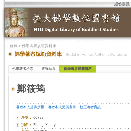
網站導覽
．
首頁
>
佛學著者規範資料庫
佛學著者檢索
查詢結果
佛學著者規範資料
鄭筱筠
．
．
著者本人提供授權
著者本人提供書目
校正著者資訊
序號：
60792
別名：
Zheng, Xiao-yun