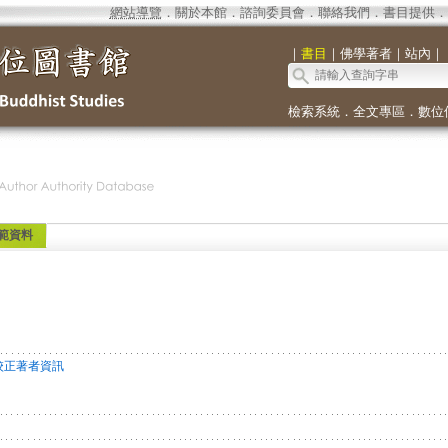
網站導覽
．
關於本館
．
諮詢委員會
．
聯絡我們
．
書目提供
．
｜
書目
｜
佛學著者
｜
站內
｜
檢索系統
．
全文專區
．
數位
範資料
校正著者資訊