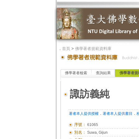
．
首頁
>
佛學著者規範資料庫
佛學著者檢索
查詢結果
佛學著者規
諏訪義純
．
．
著者本人提供授權
著者本人提供書目
序號：
61065
別名：
Suwa, Gijun