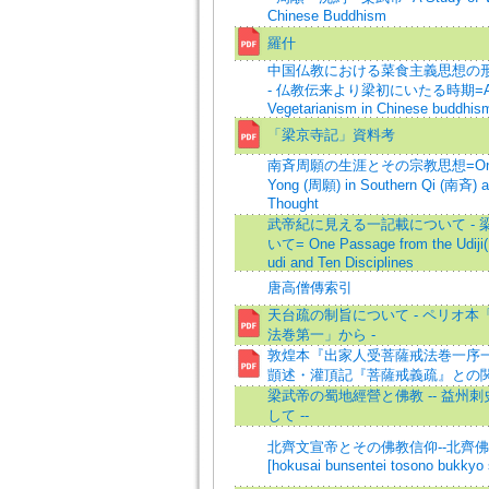
Chinese Buddhism
羅什
中国仏教における菜食主義思想の形
- 仏教伝来より梁初にいたる時期=A St
Vegetarianism in Chinese buddhis
「梁京寺記」資料考
南斉周願の生涯とその宗教思想=On the 
Yong (周願) in Southern Qi (南斉) an
Thought
武帝紀に見える一記載について - 
いて= One Passage from the Udiji(
udi and Ten Disciplines
唐高僧傳索引
天台疏の制旨について - ペリオ本
法巻第一」から -
敦煌本『出家人受菩薩戒法巻一序
顗述・灌頂記『菩薩戒義疏』との
梁武帝の蜀地經營と佛教 -- 益州
して --
北齊文宣帝とその佛教信仰--北齊佛
[hokusai bunsentei tosono bukkyo 