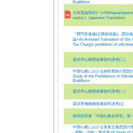
Buddhism
大智度論和訳(一)=Mahaprajnaparamit
sastra Ⅰ, Japanese Translation
『釋門章服儀(立體拔俗篇)』譯註稿
論=An Annoted Translation of Shi m
Tao Chang's prohibition of silkrobe
梁武帝仏教関係事蹟年譜考(二)
中国仏教における絹衣禁絶の思想の
Study of the Prohibitions of Silkro
Buddhism
梁武帝仏教関係事蹟年譜考(一)
梁武帝佛教關係事蹟年譜考(1)
牧田諦亮著『中国仏教史研究』第
中国仏教における菜食主義思想の形
- 周顒・沈約・梁武帝=A Study of Veg