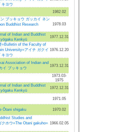
 キヨウ
1982.02
ン ブッキョウ ガッカイ ネン
1978.03
pon Buddhist Research
of Indian and Buddhist
1977.12.31
kyōgaku Kenkyū
tin of the Faculty of
akuin University=アイチ ガクイ
1976.12.20
 キヨウ
 Association of Indian and
1973.12.31
=トウカイ ブッキョウ
1973.03-
1975
of Indian and Buddhist
1972.12.31
kyōgaku Kenkyū
1971.05
ani shigaku
1970.02
hist Studies and
クホウ=The Otani gakuho=
1966.02.05