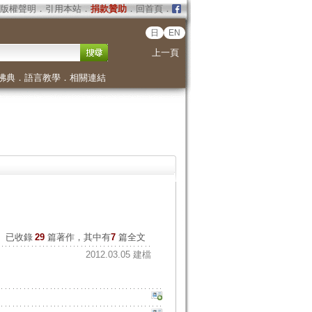
版權聲明
．
引用本站
．
捐款贊助
．
回首頁
．
日
EN
上一頁
佛典
．
語言教學
．
相關連結
已收錄
29
篇著作，其中有
7
篇全文
2012.03.05 建檔