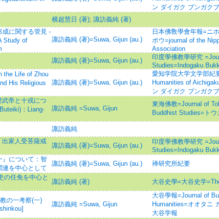
ン ダイガク ブンガクブ
横超慧日 (著)
;
諏訪義純 (著)
成に関する管見 -
日本佛敎學會年報=ニホ
諏訪義純 (著)=Suwa, Gijun (au.)
udy of
ポウ=journal of the Nip
m
Association
印度學佛教學研究 =Journal 
諏訪義純 (著)=Suwa, Gijun (au.)
Studies=Indogaku Buk
愛知学院大学文学部紀要=Bulle
Life of Zhou
諏訪義純 (著)=Suwa, Gijun (au.)
Humanities of Aichig
d His Religious
ン ダイガク ブンガクブ
梁武帝と十戎につ
東海佛教=Journal of Tokai
諏訪義純 =Suwa, Gijun
Buteiki)：Liang-
Buddhist Studies
諏訪義純
「出家人受菩薩戒
印度學佛教學研究 =Journal 
諏訪義純 (著)=Suwa, Gijun (au.)
Studies=Indogaku Buk
一』について：智
諏訪義純 (著)=Suwa, Gijun (au.)
禅研究所紀要
関連を中心として
刺史の任免を中心と
諏訪義純 (著)
大谷史學=大谷史学=The Ôt
大谷學報=Journal of Budd
教の一考察(一)
諏訪義純 =Suwa, Gijun
Humanities=オオタニ ガ
shinkou]
大谷学報