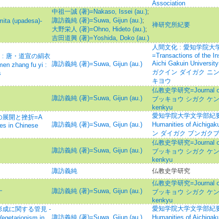
Association
中祖一誠 (著)=Nakaso, Issei (au.)
;
諏訪義純 (著)=Suwa, Gijun (au.)
;
a (upadesa)-
禅研究所紀要
大野栄人 (著)=Ohno, Hideto (au.)
;
吉田道興 (著)=Yoshida, Doko (au.)
人間文化 : 愛知学院
=Transactions of the Ins
 : 唐・道宣の絹衣
Aichi Gakuin Unive
諏訪義純 (著)=Suwa, Gijun (au.)
en zhang fu yi :
ガクイン ダイガク ニ
s
キヨウ
仏教史学研究=Journal of t
諏訪義純 (著)=Suwa, Gijun (au.)
ブッキョウ シガク ケンキュウ
kenkyu
愛知学院大学文学部紀要=Bulle
展開と挫折=A
諏訪義純 (著)=Suwa, Gijun (au.)
Humanities of Aichig
bes in Chinese
ン ダイガク ブンガクブ
仏教史学研究=Journal of t
諏訪義純 (著)=Suwa, Gijun (au.)
ブッキョウ シガク ケンキュウ
kenkyu
諏訪義純
仏教史学研究
仏教史学研究=Journal of t
一
諏訪義純 (著)=Suwa, Gijun (au.)
ブッキョウ シガク ケンキュウ
kenkyu
愛知学院大学文学部紀要=Bulle
成に関する管見 -
諏訪義純 (著)=Suwa, Gijun (au.)
Humanities of Aichig
etarionism in