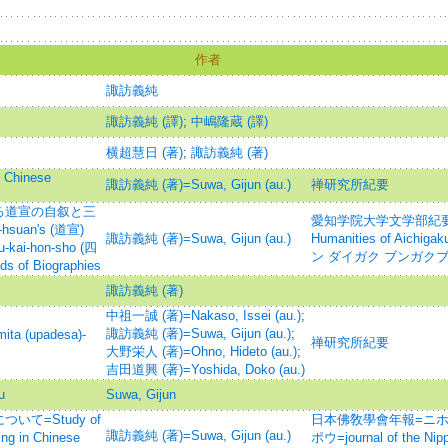
作者
諏訪義純
諏訪義純 (譯)
;
中嶋隆蔵 (譯)
横超慧日 (著)
;
諏訪義純 (著)
hinese
諏訪義純 (著)=Suwa, Gijun (au.)
禅研究所紀要
る道宣の自叙と三
愛知学院大学文学部紀要=Bulle
uan's (道宣)
諏訪義純 (著)=Suwa, Gijun (au.)
Humanities of Aichig
u-kai-hon-sho (四
ン ダイガク ブンガクブ
 of Biographies
諏訪義純 (著)
中祖一誠 (著)=Nakaso, Issei (au.)
;
諏訪義純 (著)=Suwa, Gijun (au.)
;
a (upadesa)-
禅研究所紀要
大野栄人 (著)=Ohno, Hideto (au.)
;
吉田道興 (著)=Yoshida, Doko (au.)
u
Suwa, Gijun
て=Study of
日本佛敎學會年報=ニホ
諏訪義純 (著)=Suwa, Gijun (au.)
ing in Chinese
ポウ=journal of the Nip