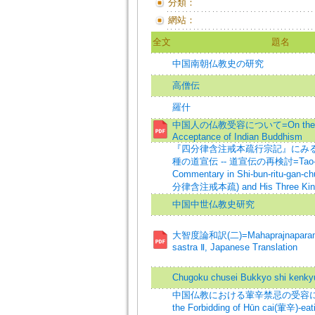
分類：
網站：
全文
題名
中国南朝仏教史の研究
高僧伝
羅什
中国人の仏教受容について=On the C
Acceptance of Indian Buddhism
『四分律含注戒本疏行宗記』にみ
種の道宣伝 -- 道宣伝の再検討=Tao-hs
Commentary in Shi-bun-ritu-gan-ch
分律含注戒本疏) and His Three Kinds
中国中世仏教史研究
大智度論和訳(二)=Mahaprajnaparamit
sastra Ⅱ, Japanese Translation
Chugoku chusei Bukkyo shi kenky
中国仏教における葷辛禁忌の受容につい
the Forbidding of Hūn cai(葷辛)-eat