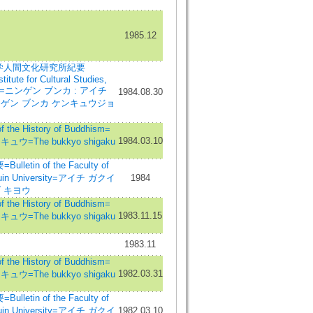
1985.12
大学人間文化研究所紀要
titute for Cultural Studies,
rsity=ニンゲン ブンカ : アイチ
1984.08.30
ンゲン ブンカ ケンキュウジョ
he History of Buddhism=
1984.03.10
=The bukkyo shigaku
tin of the Faculty of
akuin University=アイチ ガクイ
1984
 キヨウ
he History of Buddhism=
1983.11.15
=The bukkyo shigaku
1983.11
he History of Buddhism=
1982.03.31
=The bukkyo shigaku
tin of the Faculty of
akuin University=アイチ ガクイ
1982.03.10