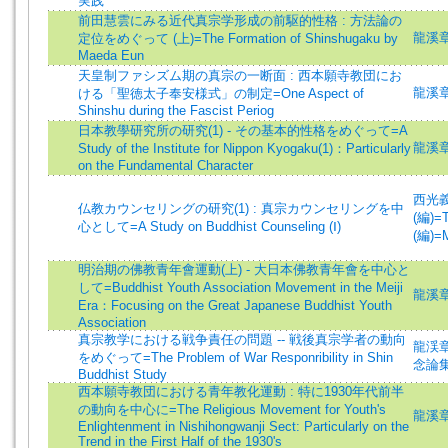
実践
前田慧雲にみる近代真宗学形成の前駆的性格 : 方法論の
龍溪章雄 
定位をめぐって (上)=The Formation of Shinshugaku by
Maeda Eun
天皇制ファシズム期の真宗の一断面 : 西本願寺教団にお
龍溪章雄 
ける「聖徳太子奉安様式」の制定=One Aspect of
Shinshu during the Fascist Periog
日本教學研究所の研究(1) - その基本的性格をめぐって=A
龍溪章雄 
Study of the Institute for Nippon Kyogaku(1)：Particularly
on the Fundamental Character
西光義敞
仏教カウンセリングの研究(1) : 真宗カウンセリングを中
(編)=T
心として=A Study on Buddhist Counseling (Ⅰ)
(編)=M
明治期の佛教青年會運動(上) - 大日本佛教青年會を中心と
して=Buddhist Youth Association Movement in the Meiji
龍溪章雄 
Era：Focusing on the Great Japanese Buddhist Youth
Association
真宗教学における戦争責任の問題 -- 戦後真宗学者の動向
龍渓章雄
をめぐって=The Problem of War Responribility in Shin
念論
Buddhist Study
西本願寺教団における青年教化運動 : 特に1930年代前半
の動向を中心に=The Religious Movement for Youth's
龍溪章雄 
Enlightenment in Nishihongwanji Sect: Particularly on the
Trend in the First Half of the 1930's