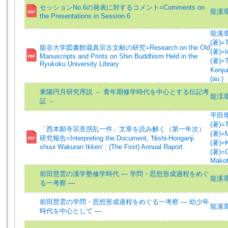
セッションNo.6の発表に対するコメント=Comments on
龍溪章雄 
the Presentations in Session 6
龍溪章雄 
(著)=T
龍谷大学図書館蔵真宗古文献の研究=Research on the Old
(著)=I
Manuscripts and Prints on Shin Buddhism Held in the
(著)=T
Ryukoku University Library
Kenjun
(au.)
東陽円月研究序説 － 青年期修学時代を中心とする伝記考
龍渓
証 －
平田厚志 
(著)=T
「西本願寺宗意惑乱一件」文章を読み解く（第一年次）
(著)=Mi
研究報告=Interpreting the Document, 'Nishi-Honganji
(著)=K
shuui Wakuran Ikken' : (The First) Annual Raport
(著)=C
Makot
前田慧雲の漢学塾修学時代 ― 学問・思想形成過程をめぐ
龍溪
る一考察 ―
前田慧雲の学問・思想形成過程をめぐる一考察 ― 幼少年
龍溪
時代を中心として ―