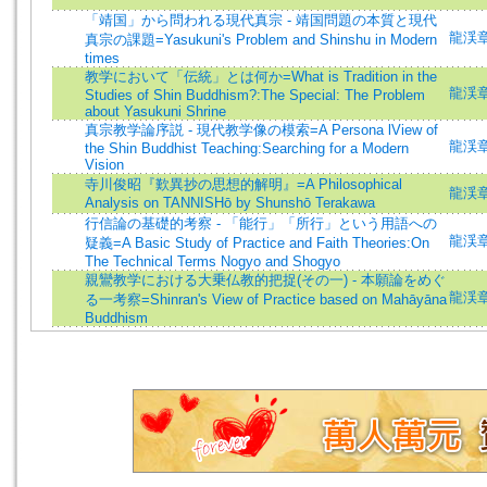
「靖国」から問われる現代真宗 - 靖国問題の本質と現代
龍渓章雄 
真宗の課題=Yasukuni's Problem and Shinshu in Modern
times
教学において「伝統」とは何か=What is Tradition in the
龍渓章雄 
Studies of Shin Buddhism?:The Special: The Problem
about Yasukuni Shrine
真宗教学論序説 - 現代教学像の模索=A Persona lView of
龍渓章雄 
the Shin Buddhist Teaching:Searching for a Modern
Vision
寺川俊昭『歎異抄の思想的解明』=A Philosophical
龍渓章雄 
Analysis on TANNISHō by Shunshō Terakawa
行信論の基礎的考察 - 「能行」「所行」という用語への
龍渓章雄 
疑義=A Basic Study of Practice and Faith Theories:On
The Technical Terms Nogyo and Shogyo
親鸞教学における大乗仏教的把捉(その一) - 本願論をめぐ
龍渓章雄 
る一考察=Shinran's View of Practice based on Mahāyāna
Buddhism