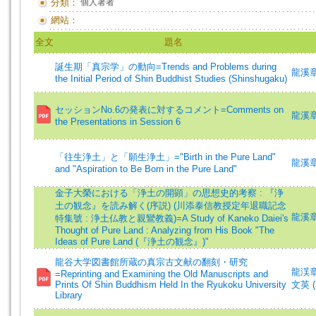
分類：
個人著者
網站：
全文
題名
誕生期「真宗学」の動向=Trends and Problems during
龍溪章
the Initial Period of Shin Buddhist Studies (Shinshugaku)
セッションNo.6の発表に対するコメント=Comments on
龍溪章雄 
the Presentations in Session 6
「往生浄土」と「願生浄土」="Birth in the Pure Land"
龍溪
and "Aspiration to Be Born in the Pure Land"
金子大榮における「浄土の開顕」の思想史的考察 : 『浄
土の観念』を読み解く(序説) (川添泰信教授定年退職記念
龍溪
特集號 : 浄土仏教と親鸞教義)=A Study of Kaneko Daiei's
Thought of Pure Land : Analyzing from His Book "The
Ideas of Pure Land (『浄土の観念』)"
龍谷大学図書館所蔵の真宗古文献の翻刻・研究
龍渓章
=Reprinting and Examining the Old Manuscripts and
Prints Of Shin Buddhism Held In the Ryukoku University
文英 (
Library