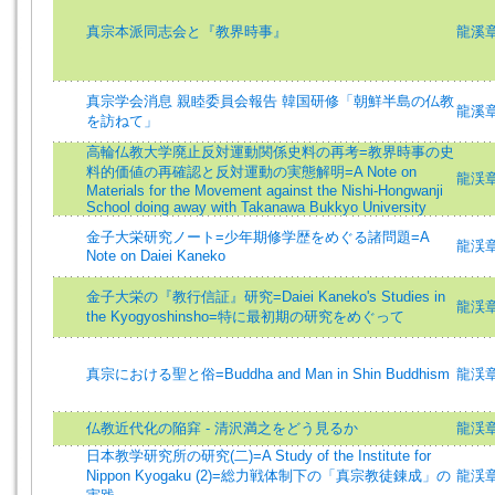
真宗本派同志会と『教界時事』
龍溪
真宗学会消息 親睦委員会報告 韓国研修「朝鮮半島の仏教
龍溪
を訪ねて」
高輪仏教大学廃止反対運動関係史料の再考=教界時事の史
料的価値の再確認と反対運動の実態解明=A Note on
龍渓章雄 
Materials for the Movement against the Nishi-Hongwanji
School doing away with Takanawa Bukkyo University
金子大栄研究ノート=少年期修学歴をめぐる諸問題=A
龍渓章雄 
Note on Daiei Kaneko
金子大栄の『教行信証』研究=Daiei Kaneko's Studies in
龍渓章雄 
the Kyogyoshinsho=特に最初期の研究をめぐって
真宗における聖と俗=Buddha and Man in Shin Buddhism
龍渓章雄 
仏教近代化の陥穽 - 清沢満之をどう見るか
龍渓
日本教学研究所の研究(二)=A Study of the Institute for
Nippon Kyogaku (2)=総力戦体制下の「真宗教徒錬成」の
龍渓章雄 