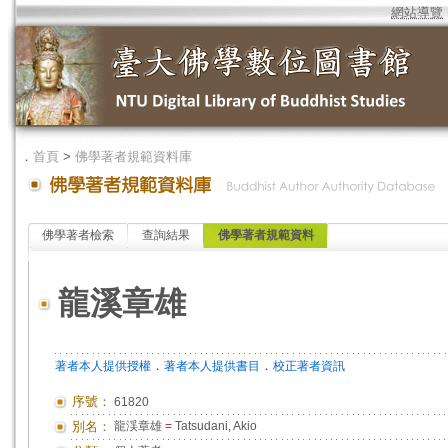
網站導覽
．
首頁
>
佛學著者規範資料庫
佛學著者檢索
查詢結果
佛學著者規範資料
龍溪章雄
．
．
著者本人提供授權
著者本人提供書目
校正著者資訊
序號：
61820
別名：
龍渓章雄
=
Tatsudani, Akio