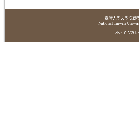
臺灣大學
文學院佛
National Taiwan Universi
doi:10.6681