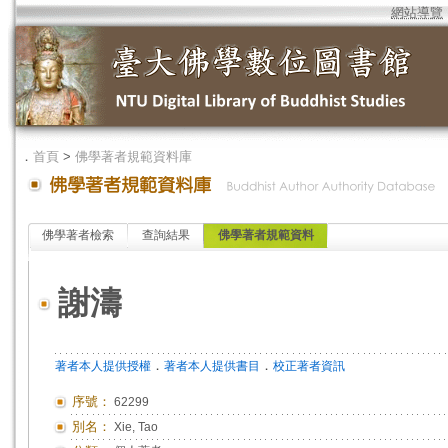
網站導覽
．
首頁
>
佛學著者規範資料庫
佛學著者檢索
查詢結果
佛學著者規範資料
謝濤
．
．
著者本人提供授權
著者本人提供書目
校正著者資訊
序號：
62299
別名：
Xie, Tao