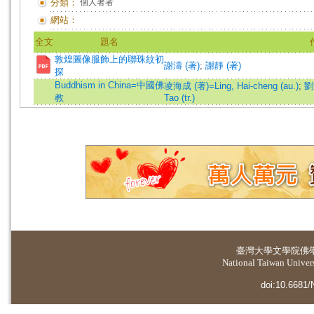
分類：
個人著者
網站：
全文
題名
敦煌圖像服飾上的聯珠紋初
謝濤 (著)
;
謝靜 (著)
探
Buddhism in China=中國佛
凌海成 (著)=Ling, Hai-cheng (au.)
;
劉浚
教
Tao (tr.)
臺灣大學
文學院佛
National Taiwan Universi
doi:10.6681