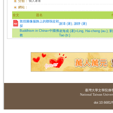
分類：
個人著者
網站：
全文
題名
敦煌圖像服飾上的聯珠紋初
謝濤 (著)
;
謝靜 (著)
探
Buddhism in China=中國佛
凌海成 (著)=Ling, Hai-cheng (au.)
;
劉浚
教
Tao (tr.)
臺灣大學
文學院佛
National Taiwan Universi
doi:10.6681