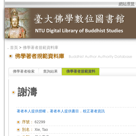
網站導覽
．
首頁
>
佛學著者規範資料庫
佛學著者檢索
查詢結果
佛學著者規範資料
謝濤
．
．
著者本人提供授權
著者本人提供書目
校正著者資訊
序號：
62299
別名：
Xie, Tao