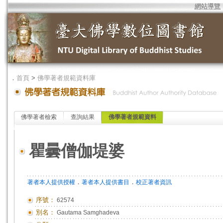
網站導覽
．
首頁
>
佛學著者規範資料庫
佛學著者檢索
查詢結果
佛學著者規範資料
瞿曇僧伽堤婆
．
．
著者本人提供授權
著者本人提供書目
校正著者資訊
序號：
62574
別名：
Gautama Samghadeva