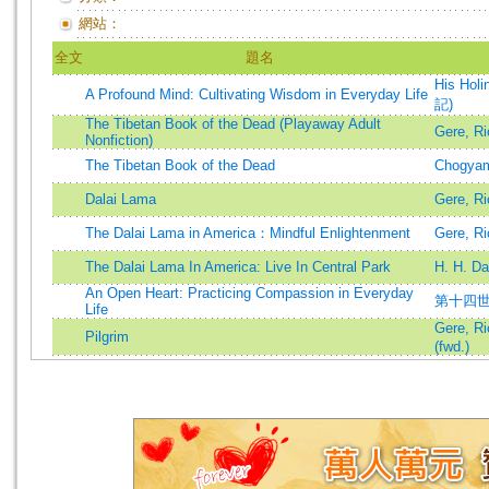
網站：
全文
題名
His Holi
A Profound Mind: Cultivating Wisdom in Everyday Life
記)
The Tibetan Book of the Dead (Playaway Adult
Gere, R
Nonfiction)
The Tibetan Book of the Dead
Chogyam
Dalai Lama
Gere, Ri
The Dalai Lama in America：Mindful Enlightenment
Gere, Ri
The Dalai Lama In America: Live In Central Park
H. H. Da
An Open Heart: Practicing Compassion in Everyday
第十四世達
Life
Gere, Ri
Pilgrim
(fwd.)