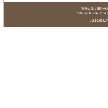
臺灣大學
文學院佛
National Taiwan Universi
doi:10.6681