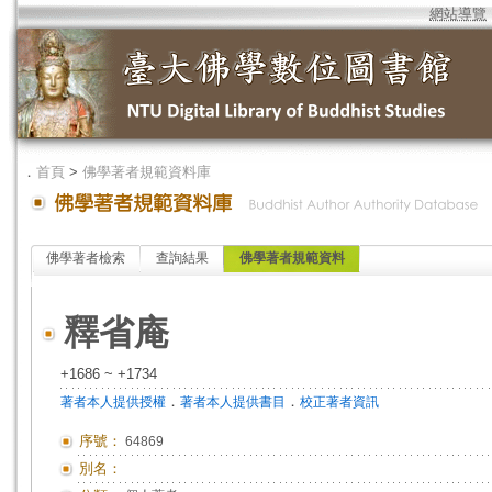
網站導覽
．
首頁
>
佛學著者規範資料庫
佛學著者檢索
查詢結果
佛學著者規範資料
釋省庵
+1686 ~ +1734
．
．
著者本人提供授權
著者本人提供書目
校正著者資訊
序號：
64869
別名：