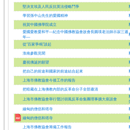
堅決支埃及人民反抗英法侵略鬥爭
學習孫中山先生的愛國精神
祝賀中國佛學院成立
愛國愛教愛和平—紀念中國佛教協會故會長圓瑛老法師示寂三週
年—
從“百家爭鳴”談起
淮南參觀見聞
慶祝佛誕的願望
把自己的前途和國家的前途結合起來
上海市佛教協會今後工作的報告
把暗藏在上海佛教內部的反革命分子全部肅清
上海市佛教協會舉行聲討胡風反革命集團理事擴大座談會
緬甸的僧侶和塔寺
緬甸的僧侶和塔寺
上海市佛教協會籌備工作報告