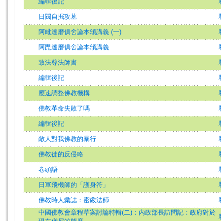
編輯後記
日閥自掘攻墓
阿毗達磨俱舍論本頌講義 (一)
阿毘達磨俱舍論本頌講義
致法尊法師書
編輯後記
應速調整佛教機構
佛教革命失敗了嗎
編輯後記
敵人對我佛教的暴行
佛教徒的反侵略
卷頭語
日軍飛機師的「護身符」
佛教時人彙誌：密嚴法師
中國佛教會章程草案討論特輯(二)：內政部長訪問記：政府對於