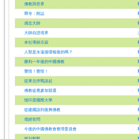
佛教與世界
釋寺：附誌
感念大師
大師自證境界
本社導師示寂
人類是永遠循環報復的嗎？
勝利一年後的中國佛教
覺悟！覺悟！
從東北停戰說起
佛教徒應參加競選
憶印度國際大學
從建國說到復興佛教
壇經答問
今後的中國佛教會整理委員會
復刊獻辭