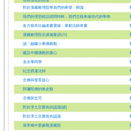
現在僧尼的態度
對於漢藏教理院學員們的希望：附識
我們的理想錯誤煩悶特輯：我們怎樣來做現代的學僧
各方致本社編者書選錄：葦舫法師來書
漢藏教理院呈講備案(四川)
讀「錫蘭小乘佛教觀」
建設中國佛教的重心
哀永學同學
紀念西蓮法師
念佛與發菩提心
阿彌陀佛的教史觀
念佛與念咒
對於淨土宗應有的認識(續)
對於淨土宗應有的認識
張李兩中委參觀漢藏院