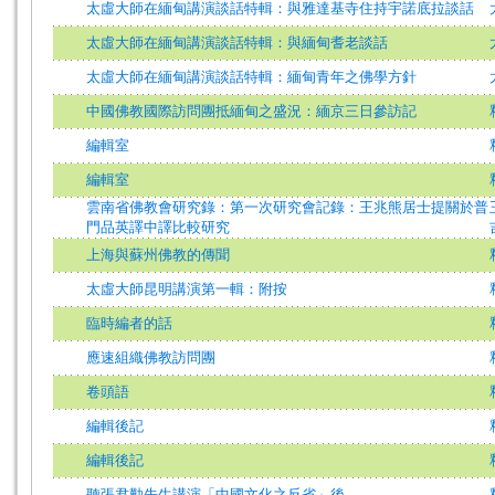
太虛大師在緬甸講演談話特輯：與雅達基寺住持宇諾底拉談話
太虛大師在緬甸講演談話特輯：與緬甸耆老談話
太虛大師在緬甸講演談話特輯：緬甸青年之佛學方針
中國佛教國際訪問團抵緬甸之盛況：緬京三日參訪記
編輯室
編輯室
雲南省佛教會研究錄：第一次研究會記錄：王兆熊居士提關於普
門品英譯中譯比較研究
上海與蘇州佛教的傳聞
太虛大師昆明講演第一輯：附按
臨時編者的話
應速組織佛教訪問團
卷頭語
編輯後記
編輯後記
聽張君勱先生講演「中國文化之反省」後