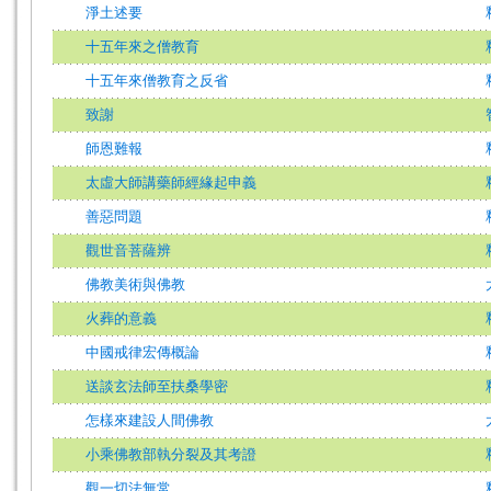
淨土述要
十五年來之僧教育
十五年來僧教育之反省
致謝
師恩難報
太虛大師講藥師經緣起申義
善惡問題
觀世音菩薩辨
佛教美術與佛教
火葬的意義
中國戒律宏傳概論
送談玄法師至扶桑學密
怎樣來建設人間佛教
小乘佛教部執分裂及其考證
觀一切法無常