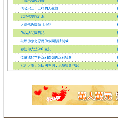
十善業道經講要
俱舍宗二十二根的人生觀
武昌佛學院近況
太虛佛教團訪甘地記
佛教訪問團日記
破壞佛教之惡魔佛教團籲請制裁
參訪印光法師印象記
從佛法的本身說到僧伽再說到社會
歡迎太虛大師回國專刊：尼赫魯會見記