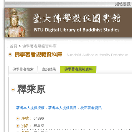
網站導覽
．
首頁
>
佛學著者規範資料庫
佛學著者檢索
查詢結果
佛學著者規範資料
釋乘原
．
．
著者本人提供授權
著者本人提供書目
校正著者資訊
序號：
64896
別名：
釋葦舫