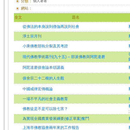
分類：
個人著者
網站：
全文
題名
從佛法的本身說到僧伽再說到社會
淨土宗月刊
小乘佛教部執分裂及其考證
現代佛教學術叢刊(九十五) -- 部派佛教與阿毘達磨
阿毘達磨俱舍論本頌講義
俱舍宗二十二根的人生觀
中國戒律宏傳概論
一場不平凡的社會主義教育
佛教徒是不是可以除七害？
為實現全國農業發展綱要(修正草案)奮鬥
上海市佛教協會兩年來的工作報告