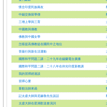
懷念印度民族兩友
中錫交換留學僧
三增上學與三育
中國教與佛教
佛教與中國女學
怎樣提高佛教徒在國民中之地位
菩薩行與新生活運動
國際和平問題二講：二十九年在錫蘭電台廣播
國際和平問題二講：二十八年在仰光印度新教講
我的習禪經過談
習禪心要
葦舫法師來函
記太虛大師與尼赫魯先生談話
太虛大師在星洲歡送會演詞