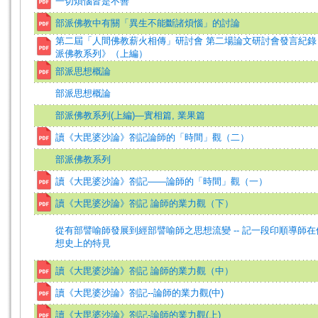
一切煩惱皆是不善
部派佛教中有關「異生不能斷諸煩惱」的討論
第二屆「人間佛教薪火相傳」研討會 第二場論文研討會發言紀錄
派佛教系列》（上編）
部派思想概論
部派思想概論
部派佛教系列(上編)—實相篇, 業果篇
讀《大毘婆沙論》劄記論師的「時間」觀（二）
部派佛教系列
讀《大毘婆沙論》劄記——論師的「時間」觀（一）
讀《大毘婆沙論》劄記 論師的業力觀（下）
從有部譬喻師發展到經部譬喻師之思想流變 -- 記一段印順導師
想史上的特見
讀《大毘婆沙論》劄記 論師的業力觀（中）
讀《大毘婆沙論》劄記--論師的業力觀(中)
讀《大毘婆沙論》劄記-論師的業力觀(上)