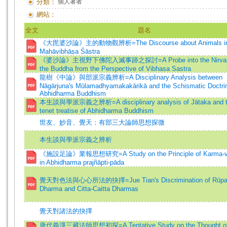
分類：
個人著者
網站：
全文
題名
《大毘婆沙論》主的動物觀辨析=The Discourse about Animals in
Mahāvibhāṣa Śāstra
《婆沙論》主視野下佛陀入滅事跡之探討=A Probe into the Nirvan
the Buddha from the Perspective of Vibhasa Sastra
龍樹《中論》與部派宗義辨析=A Disciplinary Analysis between
Nāgārjuna's Mūlamadhyamakakārikā and the Schismatic Doctri
Abhidharma Buddhism
本生談與學派宗義之辨析=A disciplinary analysis of Jātaka and 
tenet treatise of Abhidharma Buddhism
世友、妙音、覺天：有部三大論師思想探微
本生談與學派宗義之辨析
《施設足論》業報思想研究=A Study on the Principle of Karma-v
in Abhidharma prajñāpti-pāda
覺天對色法與心心所法的抉擇=Jue Tian's Discrimination of Rūp
Dharma and Citta-Caitta Dharmas
覺天對諸法的抉擇
唐代義淨三藏法師思想初探=A Tentative Study on the Thought of