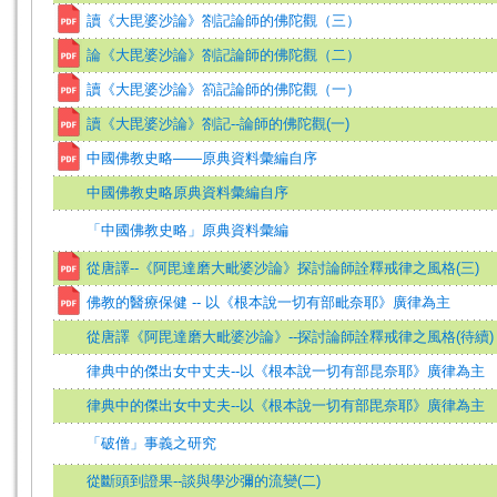
讀《大毘婆沙論》劄記論師的佛陀觀（三）
論《大毘婆沙論》劄記論師的佛陀觀（二）
讀《大毘婆沙論》箚記論師的佛陀觀（一）
讀《大毘婆沙論》劄記--論師的佛陀觀(一)
中國佛教史略——原典資料彙編自序
中國佛教史略原典資料彙編自序
「中國佛教史略」原典資料彙編
從唐譯--《阿毘達磨大毗婆沙論》探討論師詮釋戒律之風格(三)
佛教的醫療保健 -- 以《根本說一切有部毗奈耶》廣律為主
從唐譯《阿毘達磨大毗婆沙論》--探討論師詮釋戒律之風格(待續)
律典中的傑出女中丈夫--以《根本說一切有部昆奈耶》廣律為主
律典中的傑出女中丈夫--以《根本說一切有部毘奈耶》廣律為主
「破僧」事義之研究
從斷頭到證果--談與學沙彌的流變(二)