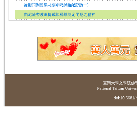
從斷頭到證果--談與學沙彌的流變(一)
由尼薩耆波逸提戒觀釋尊制定毘尼之精神
臺灣大學
文學院佛
National Taiwan Universi
doi:10.6681