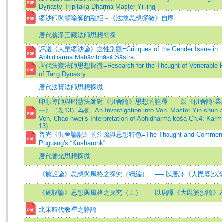
Dynasty Tripitaka Dharma Master Yi-jing
婆沙師與譬喻師的融拒－《法救思想探微》自序
唐代義淨三藏法師思想初探
評議《大毘婆沙論》之性別觀=Critiques of the Gender Issue in
Abhidharma Mahāvibhāṣā Śāstra
唐代法寶法師思想探微=Research for the Thought of Venerable F
of Tang Dynasty
唐代法寶法師思想探微
印順導師與昭慧法師對《俱舍論》思想的詮釋 ── 以《俱舍論‧
一》（卷13）為例=An Investigation into Ven. Master Yin-shun 
Ven. Chao-hwei’s Interpretation of Abhidharma-kośa Ch.4: Karm
13)
普光《俱舍論記》的注疏與思想特色=The Thought and Commenta
Puguang's “Kusharonk”
唐代普光思想探微
《施設論》思想與風格之探究（續編） ── 以唐譯《大毘婆沙
《施設論》思想與風格之探究（上） ── 以唐譯《大毘婆沙論》
北宋時代教禪之諍論