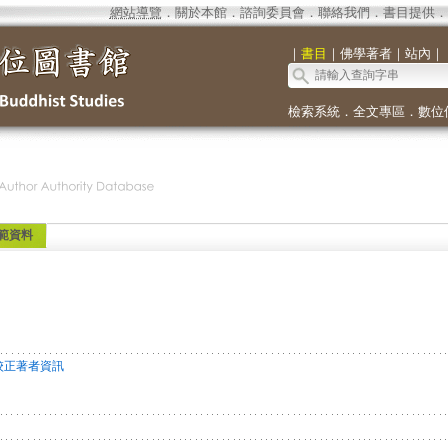
網站導覽
．
關於本館
．
諮詢委員會
．
聯絡我們
．
書目提供
．
｜
書目
｜
佛學著者
｜
站內
｜
檢索系統
．
全文專區
．
數位
範資料
校正著者資訊