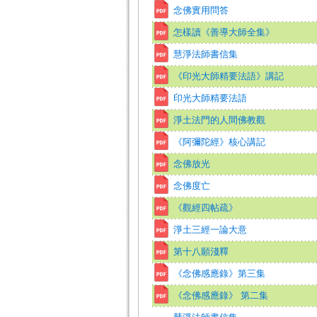
念佛實用問答
怎樣讀《善導大師全集》
慧淨法師書信集
《印光大師精要法語》講記
印光大師精要法語
淨土法門的人間佛教觀
《阿彌陀經》核心講記
念佛放光
念佛度亡
《觀經四帖疏》
淨土三經一論大意
第十八願淺釋
《念佛感應錄》第三集
《念佛感應錄》 第二集