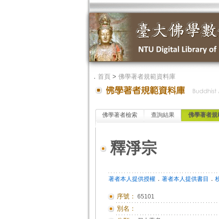
．
首頁
>
佛學著者規範資料庫
佛學著者檢索
查詢結果
佛學著者規
釋淨宗
．
．
著者本人提供授權
著者本人提供書目
序號：
65101
別名：