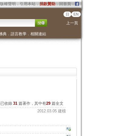
版權聲明
．
引用本站
．
捐款贊助
．
回首頁
．
日
EN
上一頁
佛典
．
語言教學
．
相關連結
已收錄
31
篇著作，其中有
29
篇全文
2012.03.05 建檔