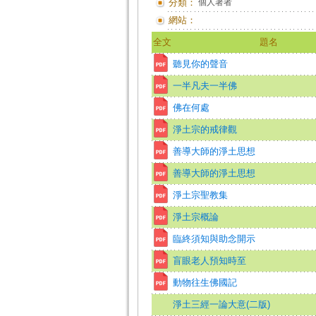
分類：
個人著者
網站：
全文
題名
聽見你的聲音
一半凡夫一半佛
佛在何處
淨土宗的戒律觀
善導大師的淨土思想
善導大師的淨土思想
淨土宗聖教集
淨土宗概論
臨終須知與助念開示
盲眼老人預知時至
動物往生佛國記
淨土三經一論大意(二版)