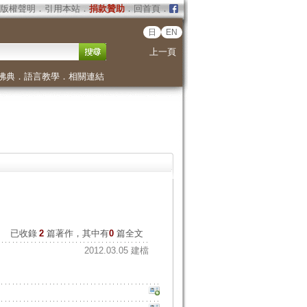
版權聲明
．
引用本站
．
捐款贊助
．
回首頁
．
日
EN
上一頁
佛典
．
語言教學
．
相關連結
已收錄
2
篇著作，其中有
0
篇全文
2012.03.05 建檔