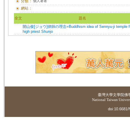
分類：
個人著者
網站：
全文
題名
開山俊[ジョウ]律師の理念=Buddhism idea of Sennyu-ji temple f
high priest Shunjo
臺灣大學
文學院佛
National Taiwan Universi
doi:10.6681