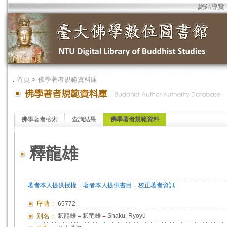
網站導覽
．
首頁
>
佛學著者規範資料庫
佛學著者檢索
查詢結果
佛學著者規範資料
釋龍雄
．
．
著者本人提供授權
著者本人提供書目
校正著者資訊
序號：
65772
別名：
釈龍雄
=
釈竜雄
=
Shaku, Ryoyu