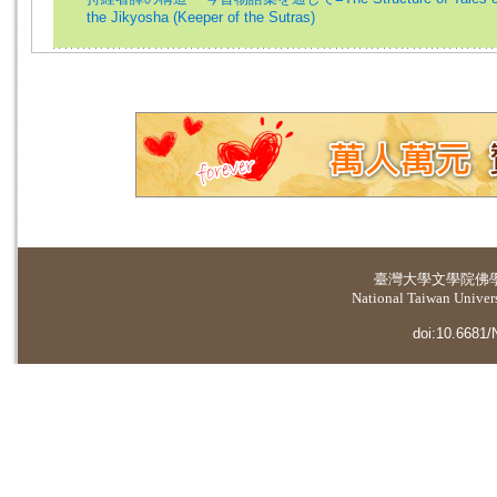
the Jikyosha (Keeper of the Sutras)
臺灣大學
文學院佛
National Taiwan Universi
doi:10.6681