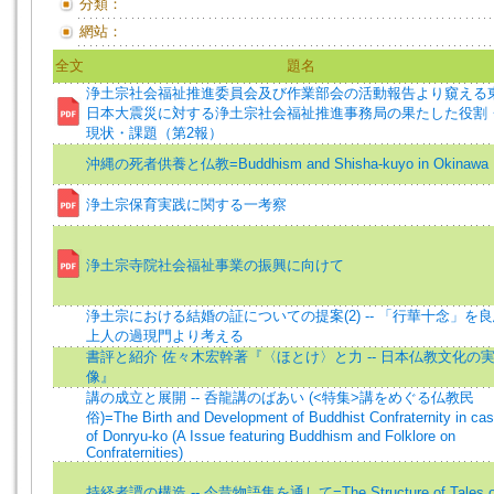
分類：
網站：
全文
題名
浄土宗社会福祉推進委員会及び作業部会の活動報告より窺える
日本大震災に対する浄土宗社会福祉推進事務局の果たした役割
現状・課題（第2報）
沖縄の死者供養と仏教=Buddhism and Shisha-kuyo in Okinawa
浄土宗保育実践に関する一考察
浄土宗寺院社会福祉事業の振興に向けて
浄土宗における結婚の証についての提案(2) -- 「行華十念」を
上人の過現門より考える
書評と紹介 佐々木宏幹著『〈ほとけ〉と力 -- 日本仏教文化の
像』
講の成立と展開 -- 呑龍講のばあい (<特集>講をめぐる仏教民
俗)=The Birth and Development of Buddhist Confraternity in ca
of Donryu-ko (A Issue featuring Buddhism and Folklore on
Confraternities)
持経者譚の構造 -- 今昔物語集を通して=The Structure of Tales o