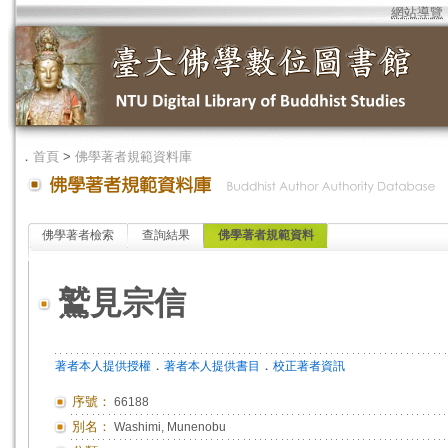
網站導覽
．
首頁
>
佛學著者規範資料庫
佛學著者檢索
查詢結果
佛學著者規範資料
鷲見宗信
．
．
著者本人提供授權
著者本人提供書目
校正著者資訊
序號：
66188
別名：
Washimi, Munenobu