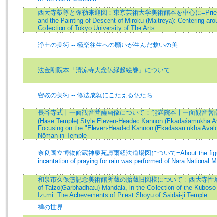
西大寺叡尊と弥勒来迎図：東京芸術大学美術館本を中心に=Priest Eison o
and the Painting of Descent of Miroku (Maitreya): Centering aro
Collection of Tokyo University of The Arts
浄土の美術 -- 極楽往生への願いが生んだ救いの美
法金剛院本「清凉寺大念仏縁起絵巻」について
密教の美術 -- 修法成就にこたえる仏たち
長谷寺式十一面観音菩薩画像について：能満院本十一面観音菩薩画像を
(Hase Temple) Style Eleven-Headed Kannon (Ekadaśamukha Ava
Focusing on the "Eleven-Headed Kannon (Ekadasamukha Avaloki
Nōman-in Temple
奈良国立博物館蔵神泉苑請雨経法道場図について=About the figure of 
incantation of praying for rain was performed of Nara National
和泉市久保惣記念美術館所蔵の胎蔵旧図様について：西大寺性瑜の事蹟=O
of Taizō(Garbhadhātu) Mandala, in the Collection of the Kubos
Izumi: The Achevements of Priest Shōyu of Saidai-ji Temple
禅の世界