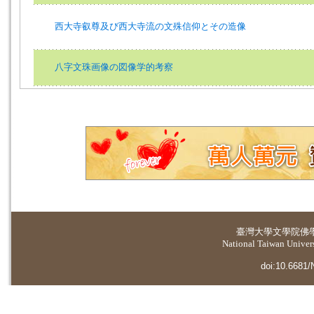
西大寺叡尊及び西大寺流の文殊信仰とその造像
八字文珠画像の図像学的考察
臺灣大學
文學院佛
National Taiwan Universi
doi:10.6681