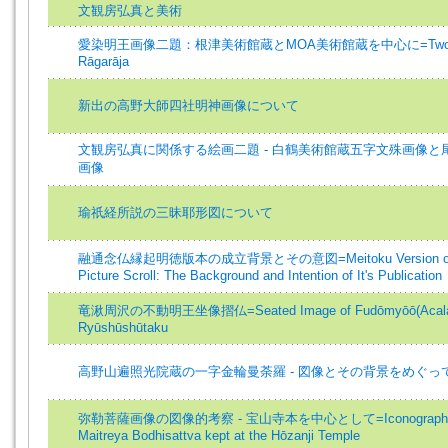
文観房弘真と美術
愛染明王画像二題：根津美術館蔵とMOA美術館蔵を中心に=Two Types o
Rāgarāja
新出の高野大師四社明神画像について
文観房弘真に関係する絵画二題 - 白鶴美術館蔵五字文殊画像
画像
瑜祇経所説の三昧耶形図について
融通念仏縁起明徳版本の成立背景とその意図=Meitoku Version of Yūz
Picture Scroll: The Background and Intention of It's Publication
竜湫周沢の不動明王坐像摺仏=Seated Image of Fudōmyōō(Acala) i
Ryūshūshūtaku
高野山遍照光院蔵の一字金輪曼荼羅 - 図像とその背景をめぐっ
弥勒菩薩画像の図像的考察 - 宝山寺本を中心として=Iconographic Study 
Maitreya Bodhisattva kept at the Hōzanji Temple