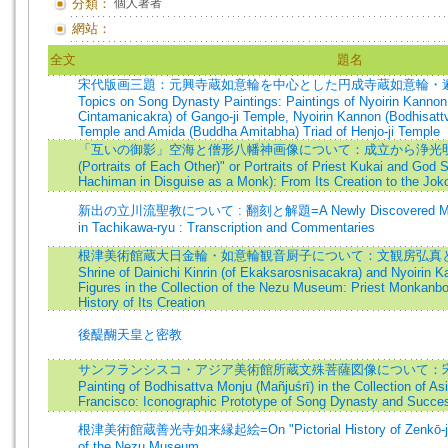
分類：
個人著者
網站：
全文
題名
宋代版画三題：元興寺蔵如意輪を中心とした円成寺蔵如意輪・遍照
Topics on Song Dynasty Paintings: Paintings of Nyoirin Kannon
Cintamanicakra) of Gango-ji Temple, Nyoirin Kannon (Bodhisattv
Temple and Amida (Buddha Amitabha) Triad of Henjo-ji Temple
「互いの御影」空海と僧形八幡神画像について：成立から浄光明寺本まで=
(Portraits of Each Other)" or Portraits of Priest Kukai and Go
Hachiman in Disguise as a Monk): From Its Creation to the Jok
新出の立川流聖教について : 翻刻と解題=A Newly Discovered Manuscr
in Tachikawa-ryu : Transcription and Commentaries
根津美術館蔵大日金輪・如意輪観音厨子について：文観房弘真と制作背
Shrine of Dainichi Kinrin (of Ekaksarosnisacakra) and Nyoirin 
Figures in the Collection of the Nezu Museum: Priest Monkanb
History of Its Creation
後醍醐天皇と密教
サンフランシスコ・アジア美術館所蔵文殊菩薩図像について：宋
Painting of Bodhisattva Monju (Mañjuśrī) in the Collection of 
Francisco: Iconographic Prototype of Song Dynasty and Succes
根津美術館蔵善光寺如来縁起絵=On "Pictorial History of Zenkō-ji Styl
of the Nezu Museum