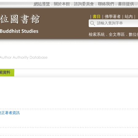
網站導覽
．
關於本館
．
諮詢委員會
．
聯絡我們
．
書目提供
．
｜
書目
｜
佛學著者
｜
站內
｜
檢索系統
．
全文專區
．
數位
範資料
校正著者資訊