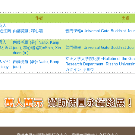
作者
出處
商人
と近江商
内藤莞爾
;
釋心端
普門學報=Universal Gate Buddhist Jour
商人
内藤莞爾 (著)=Naito, Kanji
宗と近江
普門學報=Universal Gate Buddhist Jour
(au.)
;
釋心端 (譯)=Shih, Xin-
duan (tr.)
立正大学大学院紀要=Bulletin of the Graduat
かいがく
内藤莞爾 (著)=Naito, Kanji
Research Department, Rissho Un
ology
(au.)
ガクイン キヨウ