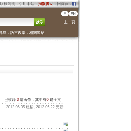
版權聲明
．
引用本站
．
捐款贊助
．
回首頁
．
日
EN
上一頁
佛典
．
語言教學
．
相關連結
已收錄
3
篇著作，其中有
0
篇全文
2012.03.05 建檔, 2012.06.22 更新