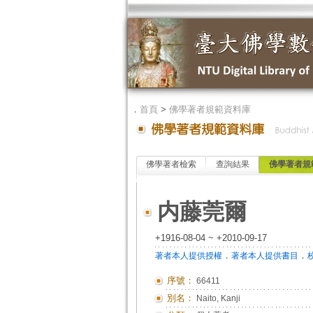
．
首頁
>
佛學著者規範資料庫
佛學著者檢索
查詢結果
佛學著者規
内藤莞爾
+1916-08-04 ~ +2010-09-17
．
．
著者本人提供授權
著者本人提供書目
序號：
66411
別名：
Naito, Kanji