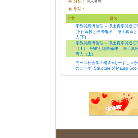
分類：
個人著者
網站：
全文
題名
宗教與經濟倫理 -- 淨土真宗與近江
(下)=宗教と經濟倫理 -- 淨土真宗
人(下)
宗教與經濟倫理 -- 淨土真宗與近江
（上）=宗教と經濟倫理 -- 淨土真
商人（上）
モース社会学の構図=もーすしゃ
のこうず=Structure of Mauss Soci