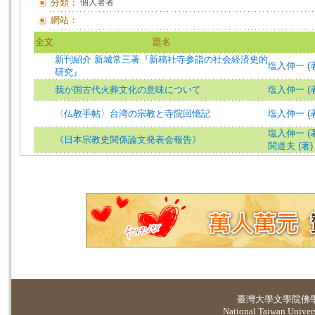
分類：
個人著者
網站：
全文
題名
新刊紹介 新城常三著『新稿社寺参詣の社会経済史的
塩入伸一 (著)=S
研究』
我が国古代火葬文化の意味について
塩入伸一 (
〈仏教手帖〉台湾の宗教と寺院回憶記
塩入伸一 (著)=S
塩入伸一 (
《日本宗教史関係論文発表会報告》
関道夫 (著)
臺灣大學
文學院佛
National Taiwan Universi