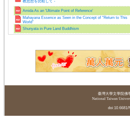
教思想を比較して -
Amida As an 'Ultimate Point of Reference'
Mahayana Essence as Seen in the Concept of "Return to This
World"
Shunyata in Pure Land Buddhism
臺灣大學
文學院佛
National Taiwan Universi
doi:10.6681