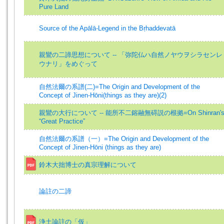
Pure Land
Source of the Apālā-Legend in the Bṛhaddevatā
親鸞の二諦思想について -- 「弥陀仏ハ自然ノヤウヲシラセンレ
ウナリ」をめぐって
自然法爾の系譜(二)=The Origin and Development of the
Concept of Jinen-Hōni(things as they are)(2)
親鸞の大行について -- 能所不二鎔融無碍説の根拠=On Shinran'
“Great Practice”
自然法爾の系譜（一）=The Origin and Development of the
Concept of Jinen-Hōni (things as they are)
鈴木大拙博士の真宗理解について
論註の二諦
浄土論註の「仮」