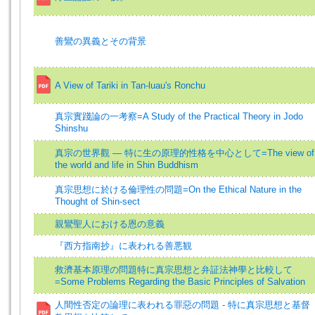
善鸞の異義とその背景
A View of Tariki in Tan-luau's Ronchu
真宗實踐論の一考察=A Study of the Practical Theory in Jodo
Shinshu
真宗の世界觀 — 特に生の原理的性格を中心として=The view of
the world and life in Shin Buddhism
真宗思想に於ける倫理性の問題=On the Ethical Nature in the
Thought of Shin-sect
親鸞聖人における恩の意義
『西方指南抄』に表われる善悪観
救濟基本原理の問題特に真宗思想と弁証法神學と比較して
=Some Problems Regarding the Basic Principles of Salvation
人間性否定の論理に表われる罪惡の問題 - 特に真宗思想と基督