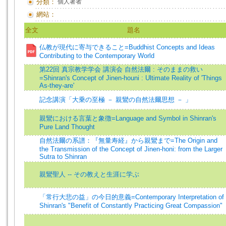
分類：
個人著者
網站：
全文
題名
仏教が現代に寄与できること=Buddhist Concepts and Ideas
Contributing to the Contemporary World
第22回 真宗教学学会 講演会 自然法爾 : そのままの救い
=Shinran's Concept of Jinen-houni : Ultimate Reality of 'Things
As-they-are'
記念講演「大乗の至極 － 親鸞の自然法爾思想 － 」
親鸞における言葉と象徴=Language and Symbol in Shinran's
Pure Land Thought
自然法爾の系譜：『無量寿経』から親鸞まで=The Origin and
the Transmission of the Concept of Jinen-honi: from the Larger
Sutra to Shinran
親鸞聖人 -- その教えと生涯に学ぶ
「常行大悲の益」の今日的意義=Contemporary Interpretation of
Shinran's "Benefit of Constantly Practicing Great Compassion"