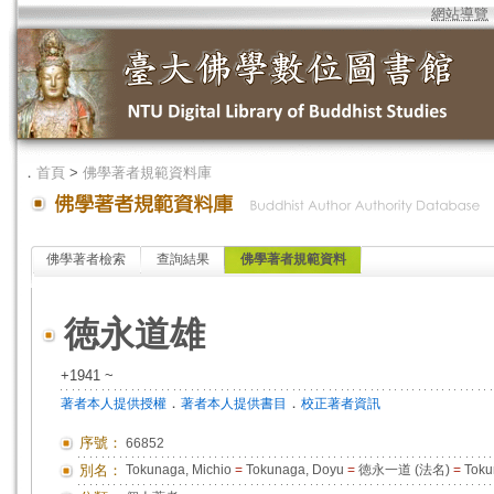
網站導覽
．
首頁
>
佛學著者規範資料庫
佛學著者檢索
查詢結果
佛學著者規範資料
徳永道雄
+1941 ~
．
．
著者本人提供授權
著者本人提供書目
校正著者資訊
序號：
66852
別名：
Tokunaga, Michio
=
Tokunaga, Doyu
=
徳永一道 (法名)
=
Toku