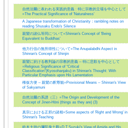
自然法爾に表われる実践的意義 : 特に宗教的立場を中心として
=The Practical Significance of 'Naturalness'
A Japanese transformation of Christianity：rambling notes on
reading Shusaku Endo's Silence
親鸞の諸仏等同について=Shinran's Concept of 'Being
Equivalent to Buddhas'
他力行信の無所得性について=The Anupalabdhi Aspect in
Shinran's Concept of Shinjin
親鸞に於ける教判論の宗教的意義 -- 特に悲歎を中心として
=Religious Significance of “Critical
Classification”(Kyosohanjaku) in Shinran's Thought: With
Particular Emphasis upon His Lamentation
権仮方便 -- 親鸞の釈尊観=Provisional Means -- Shinran's View
of Sakyamuni
自然法爾の系譜（三）=The Origin and Development of the
Concept of Jinen-Hōni (things as they are) (3)
真宗における正邪の諸相=Some aspects of 'Right and Wrong' in
Shinran's Teaching
鈴木大拙の彌陀身土觀=D.T.Suzuki's View of Amida and His