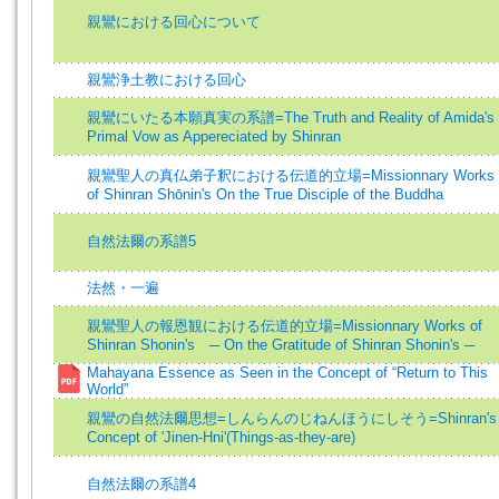
親鸞における回心について
親鸞浄土教における回心
親鸞にいたる本願真実の系譜=The Truth and Reality of Amida's
Primal Vow as Appereciated by Shinran
親鸞聖人の真仏弟子釈における伝道的立場=Missionnary Works
of Shinran Shōnin's On the True Disciple of the Buddha
自然法爾の系譜5
法然・一遍
親鸞聖人の報恩観における伝道的立場=Missionnary Works of
Shinran Shonin's ─ On the Gratitude of Shinran Shonin's ─
Mahayana Essence as Seen in the Concept of “Return to This
World”
親鸞の自然法爾思想=しんらんのじねんほうにしそう=Shinran's
Concept of 'Jinen-Hni'(Things-as-they-are)
自然法爾の系譜4