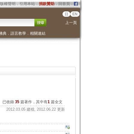
版權聲明
．
引用本站
．
捐款贊助
．
回首頁
．
日
EN
上一頁
佛典
．
語言教學
．
相關連結
已收錄
35
篇著作，其中有
1
篇全文
2012.03.05 建檔, 2012.06.22 更新