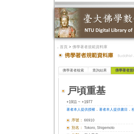
．
首頁
>
佛學著者規範資料庫
佛學著者檢索
查詢結果
佛學著者規
戸頃重基
+1911 ~ +1977
．
．
著者本人提供授權
著者本人提供書目
序號：
66910
別名：
Tokoro, Shigemoto