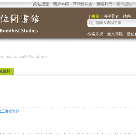
網站導覽
．
關於本館
．
諮詢委員會
．
聯絡我們
．
書目提供
．
｜
書目
｜
佛學著者
｜
站內
｜
檢索系統
．
全文專區
．
數位
範資料
校正著者資訊