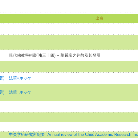
出處
現代佛教學術叢刊(三十四) -- 華嚴宗之判教及其發展
著)
法華=ホッケ
著)
法華=ホッケ
中央学術研究所紀要=Annual review of the Chūō Academic Research Instit