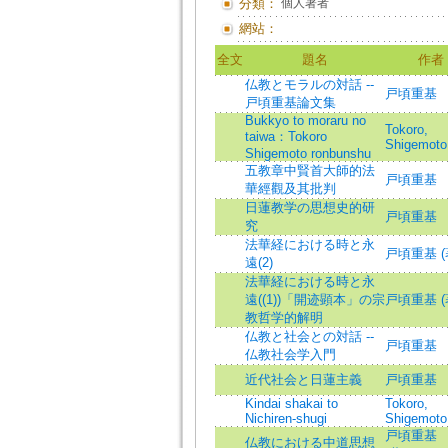
分類：
個人著者
網站：
全文
題名
作者
仏教とモラルの対話 --
戸頃重基
戸頃重基論文集
Bukkyo to moraru no
Tokoro,
taiwa：Tokoro
Shigemoto
Shigemoto ronbunshu
五教章中賢首大師的法
戸頃重基
華經觀及其批判
日蓮教学の思想史的研
戸頃重基
究
法華経における時と永
戸頃重基 (
遠(2)
法華経における時と永
遠((1))「開迹顕本」の宗
戸頃重基 (
教哲学的解明
仏教と社会との対話 --
戸頃重基
仏教社会学入門
近代社会と日蓮主義
戸頃重基
Kindai shakai to
Tokoro,
Nichiren-shugi
Shigemoto
戸頃重基
仏教における中道思想