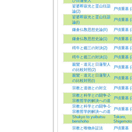
び日蓮聖人
娑婆即寂光と霊山往詣
戸頃重基 (
論(2)
娑婆即寂光と霊山往詣
戸頃重基 (
論(I)
鎌倉仏敎思想史論(II)
戸頃重基 (
鎌倉仏敎思想史論(1)
戸頃重基 (
樗牛と鑑三の対決(2)
戸頃重基 (
樗牛と鑑三の対決(1)
戸頃重基 (
親鸞・道元と日蓮聖人
戸頃重基 (
の比較対照(2)
親鸞・道元と日蓮聖人
戸頃重基 (
の比較対照(I)
宗教と道徳との対立
戸頃重基 (
宗教と科学との闘争-2-
戸頃重基 (
宗教哲学的解決への道
宗教と科学との闘争-1-
戸頃重基 (
宗教哲学的解決への道
Shukyo to yuibutsu
Tokoro,
benshoho
Shigemoto
宗教と唯物弁証法
戸頃重基