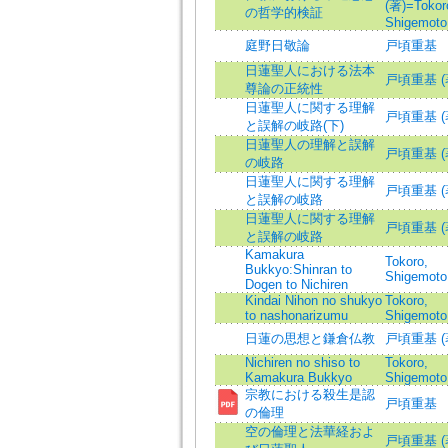
(著)=Tokor
の哲学的検証
Shigemoto 
庭野日敬論
戸頃重基
日蓮聖人における法本
戸頃重基 (
尊論の正統性
日蓮聖人に関する理解
戸頃重基 (
と誤解の岐路(下)
日蓮聖人の理解と誤解
戸頃重基 (
の岐路
日蓮聖人に関する理解
戸頃重基 (
と誤解の岐路
日蓮聖人に関する理解
戸頃重基 (
と誤解の岐路
Kamakura
Tokoro,
Bukkyo:Shinran to
Shigemoto
Dogen to Nichiren
Kindai Nihon no shukyo
Tokoro,
to nashonarizumu
Shigemoto
日蓮の思想と鎌倉仏教
戸頃重基 (
Nichiren no shiso to
Tokoro,
Kamakura Bukkyo
Shigemoto
宗教における殺生是認
戸頃重基
の倫理
空の倫理と法華経およ
戸頃重基 (