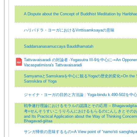
A Dispute about the Concept of Buddhist Meditation by Haribhad
ハリバドラ・ヨーガにおけるVrrttisamksayaの意味
Saddarsanasamuccaya Bauddhamatah
Tattvavaisaradi の対論者 -Yogasutra III-9を中心に-=An Opponen
Vacaspatimisra's Tattvavaisaradi
SamyamaとSamskaraを中心に観るYogaの歴史的変化=On the S
Saṃskāra of Yoga
ジャイナ・ヨーガの目的と方法論 : Yoga-bindu k.490-502を中
戦争遂行理論におけるモラルの認識とその応用 -- Bhagavadgi
考=せんそうすいこうりろんにおけるもらるのにんしきとそのおうよう
and Its Practical Application about the Way of Thinking Concern
Bhagavad-giitaa
サンガ帰依の意味するもの=A View point of “namo'sti saṃghāya