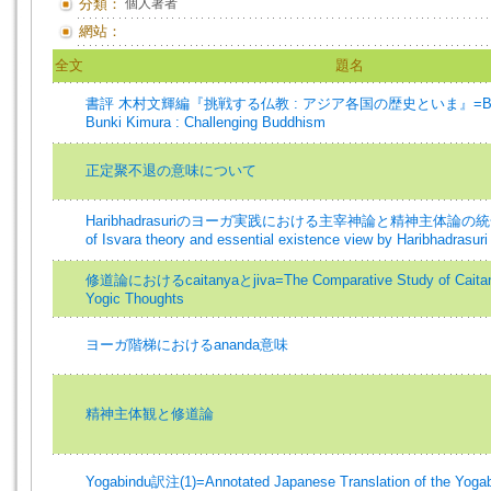
分類：
個人著者
網站：
全文
題名
書評 木村文輝編『挑戦する仏教 : アジア各国の歴史といま』=Book 
Bunki Kimura : Challenging Buddhism
正定聚不退の意味について
Haribhadrasuriのヨーガ実践における主宰神論と精神主体論の統合=The
of Isvara theory and essential existence view by Haribhadrasuri
修道論におけるcaitanyaとjiva=The Comparative Study of Caitany
Yogic Thoughts
ヨーガ階梯におけるananda意味
精神主体観と修道論
Yogabindu訳注(1)=Annotated Japanese Translation of the Yogabi