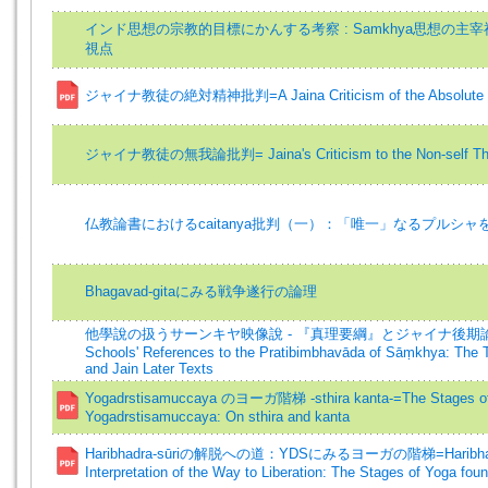
インド思想の宗教的目標にかんする考察 : Samkhya思想の主
視点
ジャイナ教徒の絶対精神批判=A Jaina Criticism of the Absolute 
ジャイナ教徒の無我論批判= Jaina's Criticism to the Non-self The
仏教論書におけるcaitanya批判（一）：「唯一」なるプルシャ
Bhagavad-gitaにみる戦争遂行の論理
他學說の扱うサーンキヤ映像說 - 『真理要綱』とジャイナ後期論書
Schools' References to the Pratibimbhavāda of Sāṃkhya: The
and Jain Later Texts
Yogadrstisamuccaya のヨーガ階梯 -sthira kanta-=The Stages of 
Yogadrstisamuccaya: On sthira and kanta
Haribhadra-sūriの解脱への道：YDSにみるヨーガの階梯=Haribhadra
Interpretation of the Way to Liberation: The Stages of Yoga fou