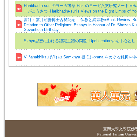
Haribhadra-suri のヨーガ考察-Har. のヨーガ八支研究ノート-=Harib
ーがこうさつ=Haribhadra-suri's Views on the Eight Limbs of Yo
書評：雲井昭善博士古稀記念 -- 仏教と異宗教=Book Review: Buddh
Relation to Other Religions: Essays in Honour of Dr. Shozen K
Seventieth Birthday
Skhya思想における認識主體の問題--Updhi,caitanyaを中心とし
Vijñānabhikṣu (Vij) の Sāṃkhya 観 (1) -prāṇa をめぐる解
臺灣大學
文學院佛
National Taiwan Universi