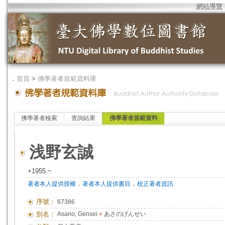
網站導覽
．
首頁
>
佛學著者規範資料庫
佛學著者檢索
查詢結果
佛學著者規範資料
浅野玄誠
+1955 ~
．
．
著者本人提供授權
著者本人提供書目
校正著者資訊
序號：
67386
別名：
Asano, Gensei
=
あさのげんせい