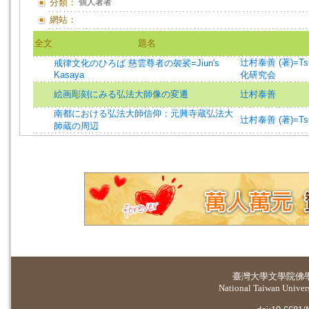
分類：
個人著者
網站：
全文
題名
辻村泰善 (著)=Tsuji
戒律文化のひろば 慈雲尊者の袈裟=Jiun's
Kasaya
化研究会
絵画彫刻にみる弘法大師像の変遷
辻村泰善
南都における弘法大師信仰：元興寺蔵弘法大
辻村泰善 (著)=Tsuji
師蔵の周辺
臺灣大學
文學院佛
National Taiwan Universi