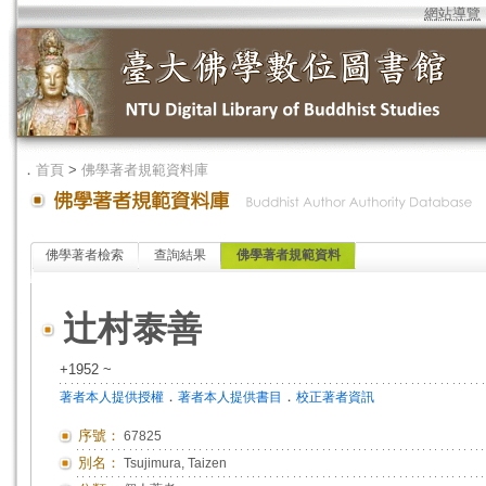
網站導覽
．
首頁
>
佛學著者規範資料庫
佛學著者檢索
查詢結果
佛學著者規範資料
辻村泰善
+1952 ~
．
．
著者本人提供授權
著者本人提供書目
校正著者資訊
序號：
67825
別名：
Tsujimura, Taizen