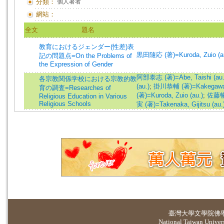
分類：
個人著者
網站：
全文
題名
教育におけるジェンダー(性差)表
黒田隨応 (著)=Kuroda, Zuio (au
記の問題点=On the Problems of
the Expression of Gender
阿部泰志 (著)=Abe, Taishi (au.
各宗教関係学校における宗教的教
(au.)
;
掛川恭輔 (著)=Kakegawa, 
育の調査=Researches of
(著)=Kuroda, Zuio (au.)
;
佐藤暢芳
Religious Education in Various
Religious Schools
実 (著)=Takenaka, Gijitsu (au.
臺灣大學
文學院佛
National Taiwan Universi