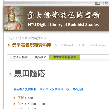
網站導覽
．
首頁
>
佛學著者規範資料庫
佛學著者檢索
查詢結果
佛學著者規範資料
黒田隨応
．
．
著者本人提供授權
著者本人提供書目
校正著者資訊
序號：
68012
別名：
Kuroda, Zuio