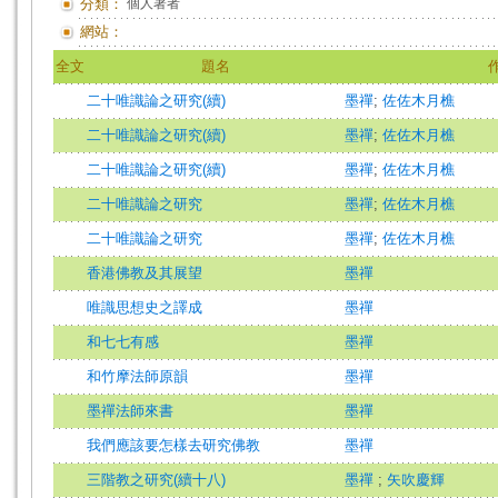
分類：
個人著者
網站：
全文
題名
二十唯識論之研究(續)
墨禪
;
佐佐木月樵
二十唯識論之研究(續)
墨禪
;
佐佐木月樵
二十唯識論之研究(續)
墨禪
;
佐佐木月樵
二十唯識論之研究
墨禪
;
佐佐木月樵
二十唯識論之研究
墨禪
;
佐佐木月樵
香港佛教及其展望
墨禪
唯識思想史之譯成
墨禪
和七七有感
墨禪
和竹摩法師原韻
墨禪
墨禪法師來書
墨禪
我們應該要怎樣去研究佛教
墨禪
三階教之研究(續十八)
墨禪
;
矢吹慶輝