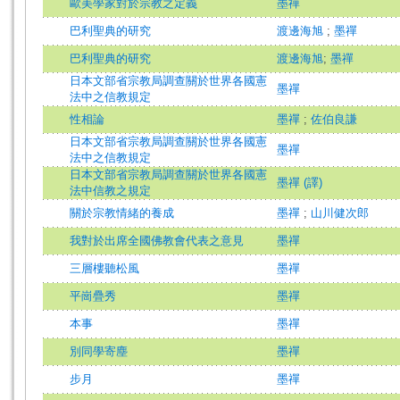
歐美學家對於宗教之定義
墨禪
巴利聖典的研究
渡邊海旭
;
墨禪
巴利聖典的研究
渡邊海旭
;
墨禪
日本文部省宗教局調查關於世界各國憲
墨禪
法中之信教規定
性相論
墨禪
;
佐伯良謙
日本文部省宗教局調查關於世界各國憲
墨禪
法中之信教規定
日本文部省宗教局調查關於世界各國憲
墨禪 (譯)
法中信教之規定
關於宗教情緒的養成
墨禪
;
山川健次郎
我對於出席全國佛教會代表之意見
墨禪
三層樓聽松風
墨禪
平崗疊秀
墨禪
本事
墨禪
別同學寄塵
墨禪
步月
墨禪