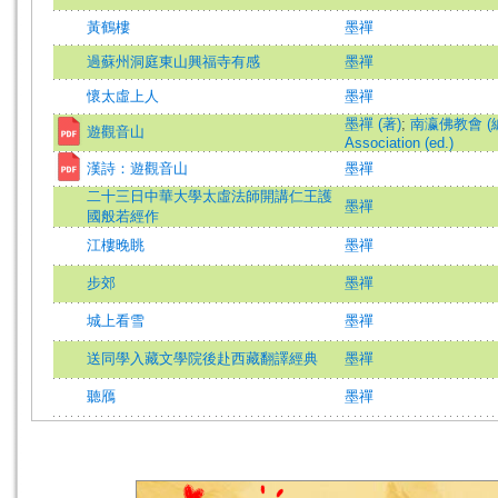
黃鶴樓
墨禪
過蘇州洞庭東山興福寺有感
墨禪
懷太虛上人
墨禪
墨禪 (著)
;
南瀛佛教會 (編)=
遊觀音山
Association (ed.)
漢詩：遊觀音山
墨禪
二十三日中華大學太虛法師開講仁王護
墨禪
國般若經作
江樓晚眺
墨禪
步郊
墨禪
城上看雪
墨禪
送同學入藏文學院後赴西藏翻譯經典
墨禪
聽鴈
墨禪