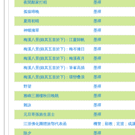
夜聞鄰家打稻
墨禪
孤猿啼晚
墨禪
夏雨初晴
墨禪
神螺擁翠
墨禪
梅溪八景(錄其五首於下)：江廈歸帆
墨禪
梅溪八景(錄其五首於下)：梅岑擁日
墨禪
梅溪八景(錄其五首於下)：梅溪夜月
墨禪
梅溪八景(錄其五首於下)：筆峯高插
墨禪
梅溪八景(錄其五首於下)：環巒叠浪
墨禪
野望
墨禪
雅嶼三層樓秋日晚眺
墨禪
雜詠
墨禪
元旦寄孫旌生居士
墨禪
江浙佛化團體旅鄂代表函
機警
;
顯教
;
宏渡
;
成
除夕
墨禪