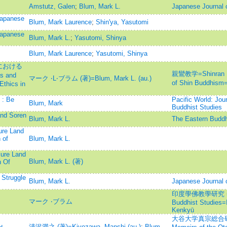
Amstutz, Galen
;
Blum, Mark L.
Japanese Journal o
Japanese
Blum, Mark Laurence
;
Shin'ya, Yasutomi
Japanese
Blum, Mark L.
;
Yasutomi, Shinya
Blum, Mark Laurence
;
Yasutomi, Shinya
における
親鸞教学=Shinran Kyo
 and
マーク ‧L‧ブラム (著)=Blum, Mark L. (au.)
of Shin Budd
Ethics in
 : Be
Pacific World: Jour
Blum, Mark
Buddhist Studies
and Soren
Blum, Mark L.
The Eastern 
ure Land
 of
Blum, Mark L.
ure Land
Blum, Mark L. (著)
n Of
 Struggle
Blum, Mark L.
Japanese Journal o
印度學佛教學研究 =Jour
マーク ‧ブラム
Buddhist Studies
Kenkyū
大谷大学真宗総合研
清沢満之 (著)=Kiyozawa, Manshi (au.)
;
Blum,