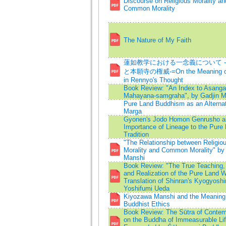
Discourse on Religious Morality an
Common Morality
The Nature of My Faith
蓮如教学における一念義について 
と本願寺の権威-=On the Meaning of 
in Rennyo's Thought
Book Review: "An Index to Asanga
Mahayana-samgraha", by Gadjin M
Pure Land Buddhism as an Alternat
Marga
Gyonen's Jodo Homon Genrusho a
Importance of Lineage to the Pure
Tradition
"The Relationship between Religio
Morality and Common Morality" by
Manshi
Book Review: "The True Teaching,
and Realization of the Pure Land W
Translation of Shinran's Kyogyoshi
Yoshifumi Ueda
Kiyozawa Manshi and the Meaning
Buddhist Ethics
Book Review: The Sūtra of Contem
on the Buddha of Immeasurable Lif