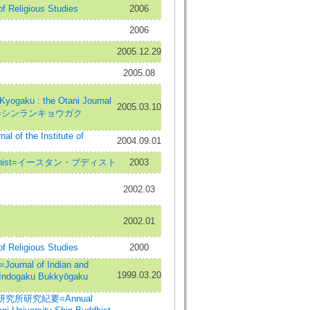
f Religious Studies
2006
2006
2005.12.29
2005.08
gaku : the Otani Journal
2005.03.10
hism=シンランキョウガク
nal of the Institute of
2004.09.01
Buddhist=イースタン・ブディスト
2003
2002.03
2002.01
f Religious Studies
2000
nal of Indian and
1999.03.20
=Indogaku Bukkyōgaku
究所研究紀要=Annual