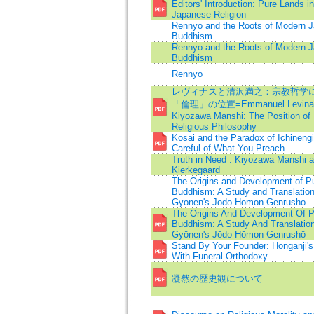
Editors' Introduction: Pure Lands in
Japanese Religion
Rennyo and the Roots of Modern 
Buddhism
Rennyo and the Roots of Modern 
Buddhism
Rennyo
レヴィナスと清沢満之：宗教哲学
「倫理」の位置=Emmanuel Levinas
Kiyozawa Manshi: The Position of 
Religious Philosophy
Kōsai and the Paradox of Ichinengi
Careful of What You Preach
Truth in Need : Kiyozawa Manshi 
Kierkegaard
The Origins and Development of P
Buddhism: A Study and Translation
Gyonen's Jodo Homon Genrusho
The Origins And Development Of P
Buddhism: A Study And Translatio
Gyōnen's Jōdo Hōmon Genrushō
Stand By Your Founder: Honganji's
With Funeral Orthodoxy
凝然の歴史観について