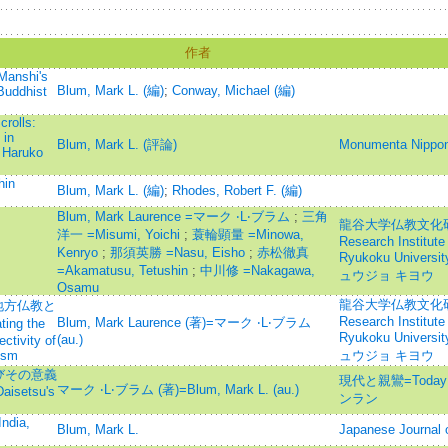
作者
Manshi's
Blum, Mark L. (編)
;
Conway, Michael (編)
Buddhist
rolls:
 in
Blum, Mark L. (評論)
Monumenta Nippon
 Haruko
hin
Blum, Mark L. (編)
;
Rhodes, Robert F. (編)
Blum, Mark Laurence =マーク ‧L‧ブラム
;
三角
龍谷大学仏教文化研究所
洋一 =Misumi, Yoichi
;
蓑輪顕量 =Minowa,
Research Institute 
Kenryo
;
那須英勝 =Nasu, Eisho
;
赤松徹真
Ryukoku Univ
=Akamatusu, Tetushin
;
中川修 =Nakagawa,
ュウジョ キヨウ
Osamu
龍谷大学仏教文化研究所
地方仏教と
Research Institute 
Blum, Mark Laurence (著)=マーク ‧L‧ブラム
g the
Ryukoku Univ
(au.)
ctivity of
ism
ュウジョ キヨウ
びその意義
現代と親鸞=Today 
マーク ‧L‧ブラム (著)=Blum, Mark L. (au.)
Daisetsu's
ンラン
India,
Blum, Mark L.
Japanese Journal o