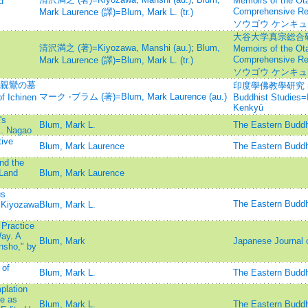
Memoirs of the Ota
d
Comprehensive R
Mark Laurence (譯)=Blum, Mark L. (tr.)
ソウゴウ ケンキュ
大谷大学真宗総合研
清沢満之 (著)=Kiyozawa, Manshi (au.)
;
Blum,
Memoirs of the Ota
Comprehensive R
Mark Laurence (譯)=Blum, Mark L. (tr.)
ソウゴウ ケンキュ
-親鸞の墓
印度學佛教學研究 =Jour
マーク ‧ブラム (著)=Blum, Mark Laurence (au.)
Ichinen
Buddhist Studies
Kenkyū
's
Blum, Mark L.
The Eastern 
. Nagao
ive
Blum, Mark Laurence
The Eastern 
nd the
 Land
Blum, Mark Laurence
us
The Eastern 
 Kiyozawa
Blum, Mark L.
 Practice
ay. A
Blum, Mark
Japanese Journal o
nsho," by
 of
Blum, Mark L.
The Eastern 
plation
e as
Blum, Mark L.
The Eastern 