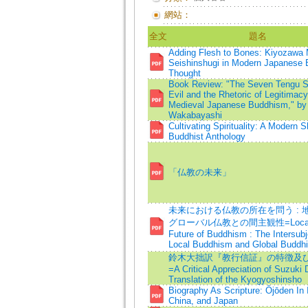
網站：
全文
題名
Adding Flesh to Bones: Kiyozawa 
Seishinshugi in Modern Japanese 
Thought
Book Review: "The Seven Tengu Sc
Evil and the Rhetoric of Legitimacy
Medieval Japanese Buddhism," by
Wakabayashi
Cultivating Spirituality: A Modern S
Buddhist Anthology
「仏教の未来」
未来における仏教の所在を問う : 
グローバル仏教との間主観性=Locatin
Future of Buddhism : The Intersubje
Local Buddhism and Global Buddh
鈴木大拙訳『教行信証』の特徴及
=A Critical Appreciation of Suzuki 
Translation of the Kyogyoshinsho
Biography As Scripture: Ōjōden In 
China, and Japan