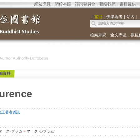
網站導覽
．
關於本館
．
諮詢委員會
．
聯絡我們
．
書目提供
．
｜
書目
｜
佛學著者
｜
站內
｜
檢索系統
．
全文專區
．
數位
範資料
urence
校正著者資訊
マーク ‧ブラム
=
マーク ‧L‧ブラム