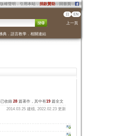
版權聲明
．
引用本站
．
捐款贊助
．
回首頁
．
日
EN
上一頁
佛典
．
語言教學
．
相關連結
已收錄
28
篇著作，其中有
19
篇全文
2014.03.25 建檔, 2022.02.23 更新