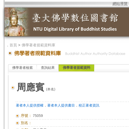
網站導覽
．
首頁
>
佛學著者規範資料庫
佛學著者檢索
查詢結果
佛學著者規範資料
周應賓
(本名)
．
．
著者本人提供授權
著者本人提供書目
校正著者資訊
序號：
75059
別名：