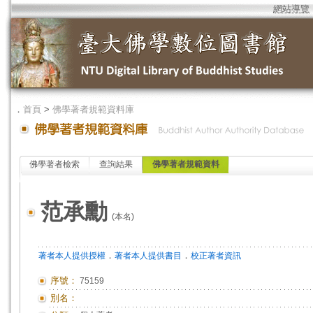
網站導覽
．
首頁
>
佛學著者規範資料庫
佛學著者檢索
查詢結果
佛學著者規範資料
范承勳
(本名)
．
．
著者本人提供授權
著者本人提供書目
校正著者資訊
序號：
75159
別名：