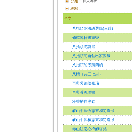
分類：
個人著者
網站：
全文
八指頭陀法語選錄(三續)
修羅障日晝重昏
八指頭陀詩選
八指頭陀自敍出家因緣
八指頭陀墨蹟四幀
尺牘（共三七封）
再與吳編修嘉瑞
再與黃蓉瑞書
冷香塔自序銘
岐山中興恆志來和尚道狀
岐山中興桓志來和尚道狀
赤山法忍心禪師塔銘