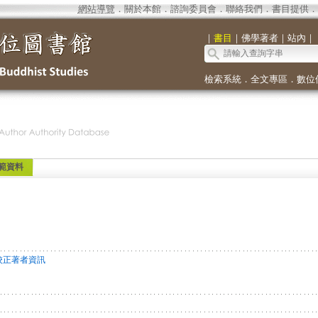
網站導覽
．
關於本館
．
諮詢委員會
．
聯絡我們
．
書目提供
．
｜
書目
｜
佛學著者
｜
站內
｜
檢索系統
．
全文專區
．
數位
範資料
校正著者資訊