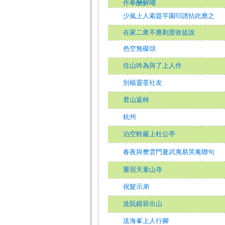
作奉酬解嘲
少嵐上人索題芋園印譜拈此應之
在家二衆不應剃度收徒說
色空無礙頌
住山吟為與了上人作
別楊靈荃社友
君山返棹
杭州
泊空舲巖上杜公亭
春夜與樊雲門夏武夷易哭庵聯句
重宿天童山寺
祝髮示弟
送阮鏡容出山
送海峯上人行腳