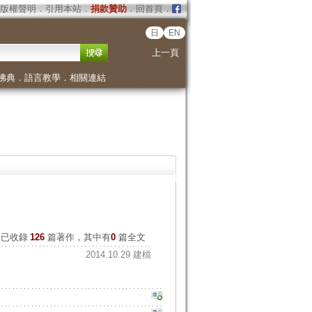
版權聲明
．
引用本站
．
捐款贊助
．
回首頁
．
日
EN
上一頁
佛典
．
語言教學
．
相關連結
已收錄
126
篇著作，其中有
0
篇全文
2014.10.29 建檔