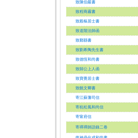
致陳伯嚴書
致程商霧書
致殿樞居士書
致道階法師函
致鄞縣書
致劉希陶先生書
致德恆和尚書
致歸公上人函
致寶覺居士書
致饒文卿書
寄江蘇藩司信
寄杭松風和尚信
寄甯府信
寄禪禪師語錄二卷
復神鼎化成和尚書