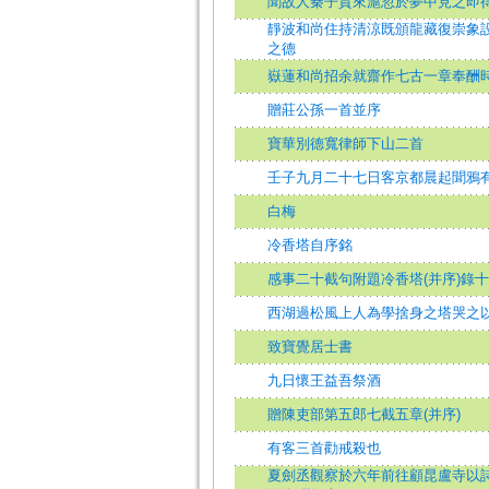
聞故人秦子質來滬忽於夢中見之即
靜波和尚住持清涼既頒龍藏復崇象
之德
嶽蓮和尚招余就齋作七古一章奉酬
贈莊公孫一首並序
寶華別德寬律師下山二首
壬子九月二十七日客京都晨起聞鴉
白梅
冷香塔自序銘
感事二十截句附題冷香塔(并序)錄
西湖過松風上人為學捨身之塔哭之
致寶覺居士書
九日懷王益吾祭酒
贈陳吏部第五郎七截五章(并序)
有客三首勸戒殺也
夏劍丞觀察於六年前往顧昆盧寺以