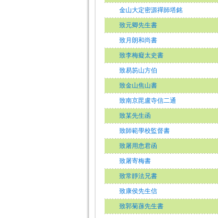
金山大定密源禪師塔銘
致元卿先生書
致月朗和尚書
致李梅癡太史書
致易笏山方伯
致金山焦山書
致南京毘盧寺信二通
致某先生函
致師範學校監督書
致屠用悆君函
致屠寄梅書
致常靜法兄書
致康侯先生信
致郭菊蓀先生書