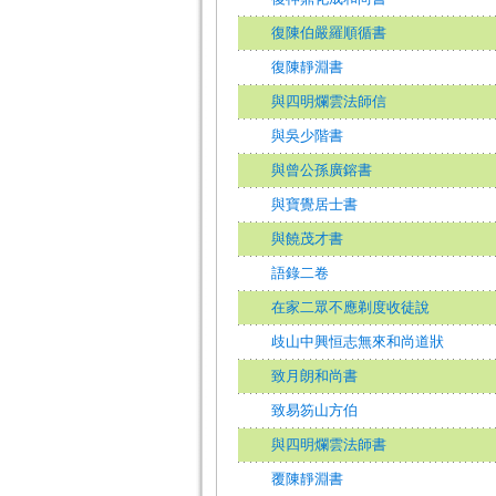
復陳伯嚴羅順循書
復陳靜淵書
與四明爛雲法師信
與吳少階書
與曾公孫廣鎔書
與寶覺居士書
與饒茂才書
語錄二卷
在家二眾不應剃度收徒說
歧山中興恒志無來和尚道狀
致月朗和尚書
致易笏山方伯
與四明爛雲法師書
覆陳靜淵書