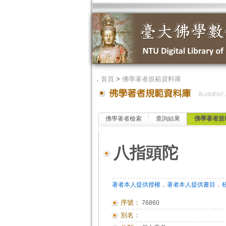
．
首頁
>
佛學著者規範資料庫
佛學著者檢索
查詢結果
佛學著者規
八指頭陀
．
．
著者本人提供授權
著者本人提供書目
序號：
76860
別名：