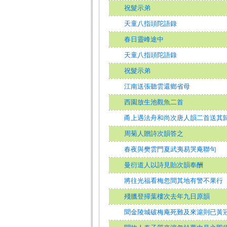
祝髮示弟
天童八指頭陀語錄
春日靈峰途中
天童八指頭陀語錄
祝髮示弟
江南送張聽雲還鄉省母
西園放生池觀魚二首
甬上遇法舟和尚次唐人韻二首送其
周菊人贈詩次韻答之
春夜與樊雲門夏武夷易哭庵聯句
曼衍道人以詩見貽次韻奉酬
將往光福看梅忽間其地有警不果行
殘臘登掃葉樓次去年九日原韻
聞金陵城破梅庵死難及來滬則已黃