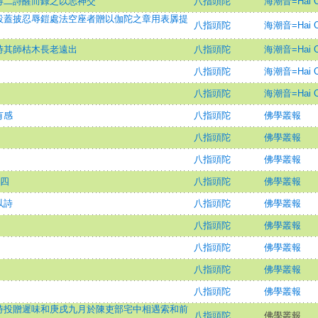
得二詩醒而錄之以志神交
八指頭陀
海潮音=Hai Ch
設蓋披忍辱鎧處法空座者贈以伽陀之章用表羼提
八指頭陀
海潮音=Hai Ch
時其師枯木長老遠出
八指頭陀
海潮音=Hai Ch
八指頭陀
海潮音=Hai Ch
八指頭陀
海潮音=Hai Ch
有感
八指頭陀
佛學叢報
八指頭陀
佛學叢報
八指頭陀
佛學叢報
十四
八指頭陀
佛學叢報
以詩
八指頭陀
佛學叢報
八指頭陀
佛學叢報
八指頭陀
佛學叢報
八指頭陀
佛學叢報
八指頭陀
佛學叢報
詩投贈遲味和庚戌九月於陳吏部宅中相遇索和前
八指頭陀
佛學叢報