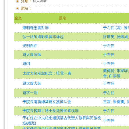
分類：
個人著者
網站：
全文
題名
齋明寺墨書對聯
于右任 (著)
;
陳
弘一法師遺影集募印緣起
許世英
;
吳鐵城
光明自在
于右任
題太虛法師
于右任
題詞
于右任
戴傳賢
;
朱家驊
太虛大師示寂紀念：唁電一束
會
;
白崇禧
題太虛大師
于右任
題字一則
于右任
于院長電蔣總裁建立護國法會
王震
;
朱慶瀾
;
于院長輓陣亡將士及死難民眾橫聯
于右任
于右任在中央紀念週演講古代聖人修養與民族改
于右任
造(續完)
于右任在中央紀念週演講古代聖人修養與民族改