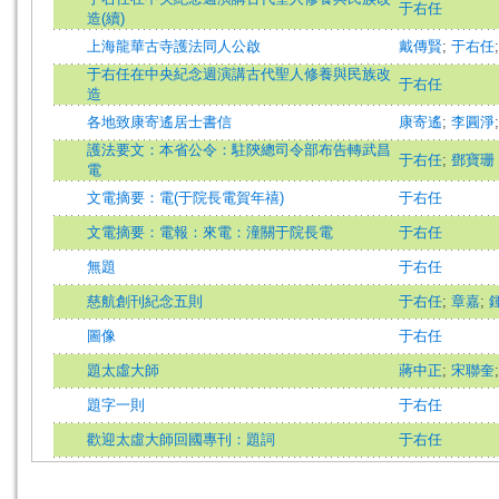
于右任
造(續)
上海龍華古寺護法同人公啟
戴傳賢
;
于右任
于右任在中央紀念週演講古代聖人修養與民族改
于右任
造
各地致康寄遙居士書信
康寄遙
;
李圓淨
護法要文：本省公令：駐陝總司令部布告轉武昌
于右任
;
鄧寶珊
電
文電摘要：電(于院長電賀年禧)
于右任
文電摘要：電報：來電：潼關于院長電
于右任
無題
于右任
慈航創刊紀念五則
于右任
;
章嘉
;
圖像
于右任
題太虛大師
蔣中正
;
宋聯奎
題字一則
于右任
歡迎太虛大師回國專刊：題詞
于右任