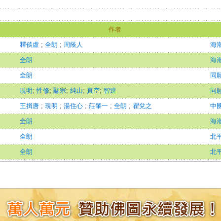
作者
釋倓虛
;
全朗
;
周蔭人
海潮音
全朗
海潮音
全朗
同
現明
;
性修
;
顯宗
;
純山
;
真空
;
智達
同
王揖唐
;
現明
;
湯住心
;
莊肇一
;
全朗
;
瞿兌之
中
全朗
海潮音
全朗
北
全朗
北