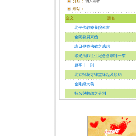
分類：
個人著者
網站：
全文
題名
北平佛教療養院來書
全朗委員來函
訪日視察佛教之感想
印光法師往生紀念會聯誄一束
題字十一則
北京拈花寺律堂緣起及規約
金剛經大義
持名與觀想之分別