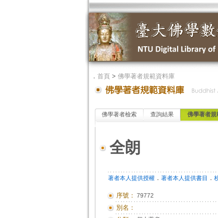
．
首頁
>
佛學著者規範資料庫
佛學著者檢索
查詢結果
佛學著者規
全朗
．
．
著者本人提供授權
著者本人提供書目
序號：
79772
別名：