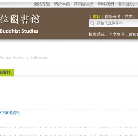
網站導覽
．
關於本館
．
諮詢委員會
．
聯絡我們
．
書目提供
．
｜
書目
｜
佛學著者
｜
站內
｜
檢索系統
．
全文專區
．
數位
範資料
校正著者資訊