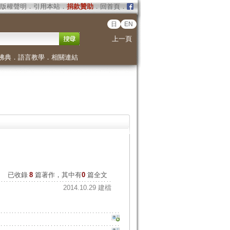
版權聲明
．
引用本站
．
捐款贊助
．
回首頁
．
日
EN
上一頁
佛典
．
語言教學
．
相關連結
已收錄
8
篇著作，其中有
0
篇全文
2014.10.29 建檔