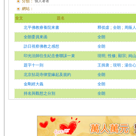
分類：
個人著者
網站：
全文
題名
北平佛教療養院來書
釋倓虛
;
全朗
;
周蔭
全朗委員來函
全朗
訪日視察佛教之感想
全朗
印光法師往生紀念會聯誄一束
現明
;
性修
;
顯宗
;
純
題字十一則
王揖唐
;
現明
;
湯住
北京拈花寺律堂緣起及規約
全朗
金剛經大義
全朗
持名與觀想之分別
全朗