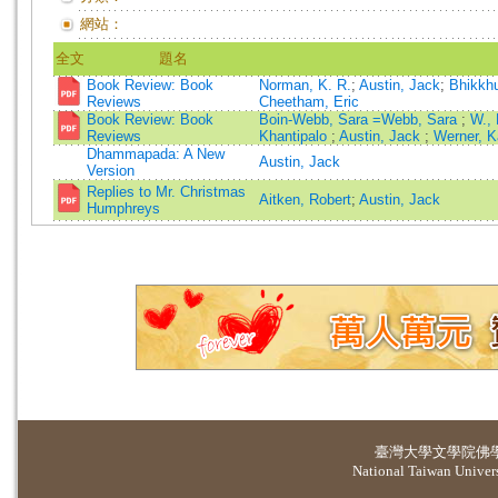
網站：
全文
題名
Book Review: Book
Norman, K. R.
;
Austin, Jack
;
Bhikkh
Reviews
Cheetham, Eric
Book Review: Book
Boin-Webb, Sara =Webb, Sara
;
W.,
Reviews
Khantipalo
;
Austin, Jack
;
Werner, K
Dhammapada: A New
Austin, Jack
Version
Replies to Mr. Christmas
Aitken, Robert
;
Austin, Jack
Humphreys
臺灣大學
文學院佛
National Taiwan Universi