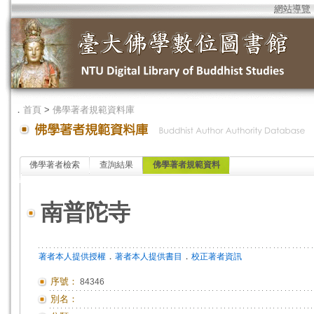
網站導覽
．
首頁
>
佛學著者規範資料庫
佛學著者檢索
查詢結果
佛學著者規範資料
南普陀寺
．
．
著者本人提供授權
著者本人提供書目
校正著者資訊
序號：
84346
別名：