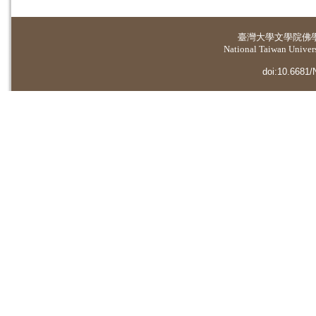
臺灣大學
文學院佛
National Taiwan Universi
doi:10.6681