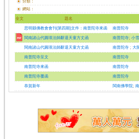
分類：
網站：
全文
題名
思明縣佛教會會刊(第四期)文件：南普陀寺來函
南普陀寺
閩南諸山代圓瑛法師辭退天童方丈函
南普陀寺
;
小
閩南諸山代圓瑛法師辭退天童方丈函
南普陀寺
;
大
南普陀寺呈文
南普陀寺
南普陀寺來函
南普陀寺
南普陀寺覆函
南普陀寺
恭賀新年
閩南佛學院
;