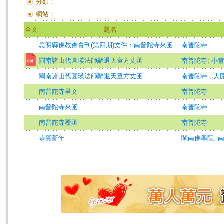
分類：
網站：
全文
題名
思明縣佛教會會刊(第四期)文件：南普陀寺來函
南普陀寺
閩南諸山代圓瑛法師辭退天童方丈函
南普陀寺
;
小
閩南諸山代圓瑛法師辭退天童方丈函
南普陀寺
;
大
南普陀寺呈文
南普陀寺
南普陀寺來函
南普陀寺
南普陀寺覆函
南普陀寺
恭賀新年
閩南佛學院
;