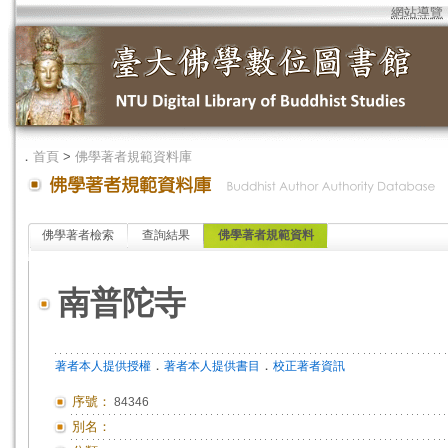
網站導覽
．
首頁
>
佛學著者規範資料庫
佛學著者檢索
查詢結果
佛學著者規範資料
南普陀寺
．
．
著者本人提供授權
著者本人提供書目
校正著者資訊
序號：
84346
別名：