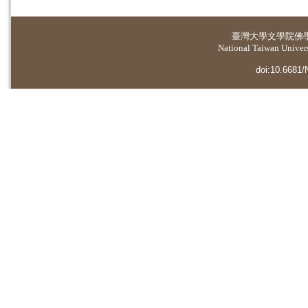
臺灣大學
文學院佛
National Taiwan Universi
doi:10.6681