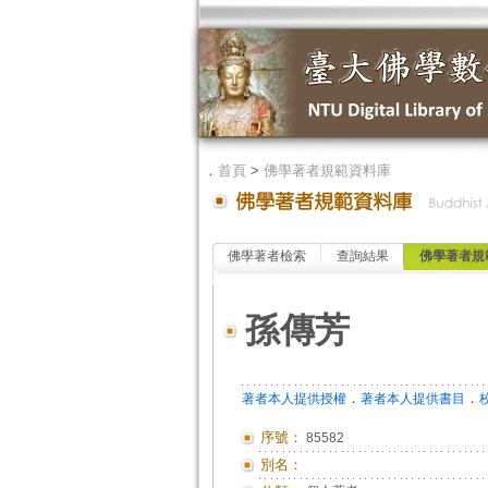
．
首頁
>
佛學著者規範資料庫
佛學著者檢索
查詢結果
佛學著者規
孫傳芳
．
．
著者本人提供授權
著者本人提供書目
序號：
85582
別名：