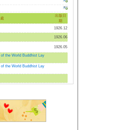
出版日
出處
期
1926.12
1926.06
1926.05
he World Buddhist Lay
he World Buddhist Lay