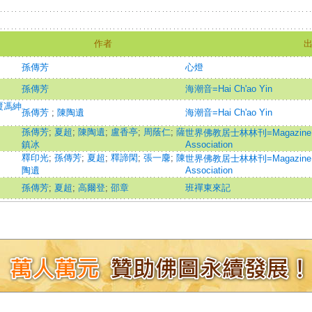
作者
孫傳芳
心燈
孫傳芳
海潮音=Hai Ch'ao Yin
覆馮紳
孫傳芳
;
陳陶遺
海潮音=Hai Ch'ao Yin
孫傳芳
;
夏超
;
陳陶遺
;
盧香亭
;
周蔭仁
;
薩
世界佛教居士林林刊=Magazine of t
鎮冰
Association
釋印光
;
孫傳芳
;
夏超
;
釋諦閑
;
張一麐
;
陳
世界佛教居士林林刊=Magazine of t
陶遺
Association
孫傳芳
;
夏超
;
高爾登
;
邵章
班禪東來記