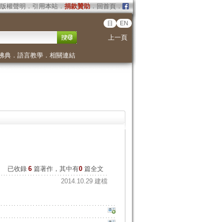
版權聲明
．
引用本站
．
捐款贊助
．
回首頁
．
日
EN
上一頁
佛典
．
語言教學
．
相關連結
已收錄
6
篇著作，其中有
0
篇全文
2014.10.29 建檔