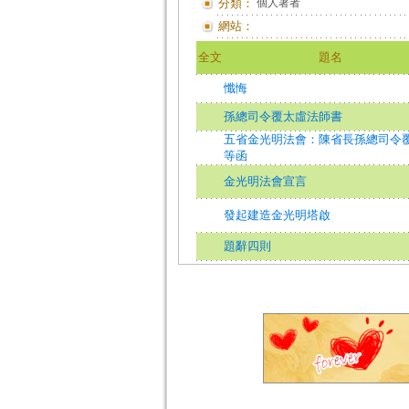
分類：
個人著者
網站：
全文
題名
懺悔
孫總司令覆太虛法師書
五省金光明法會：陳省長孫總司令
等函
金光明法會宣言
發起建造金光明塔啟
題辭四則