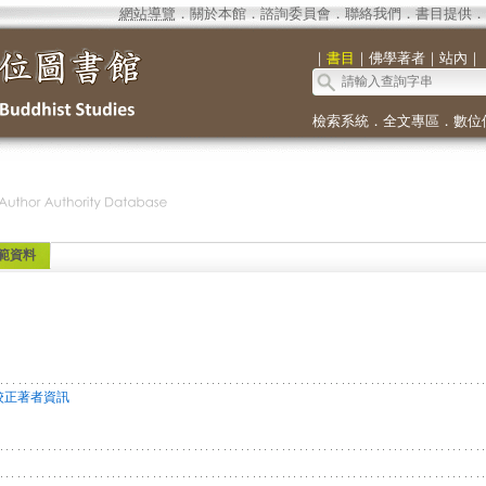
網站導覽
．
關於本館
．
諮詢委員會
．
聯絡我們
．
書目提供
．
｜
書目
｜
佛學著者
｜
站內
｜
檢索系統
．
全文專區
．
數位
範資料
校正著者資訊