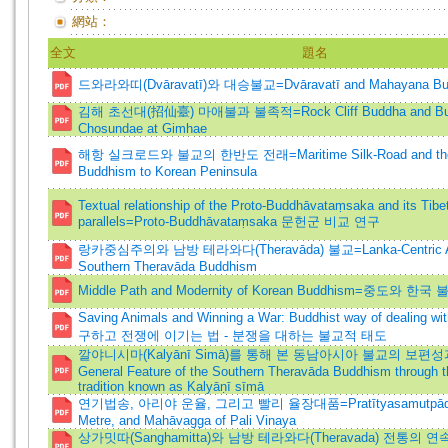
網站：
全文
題名
드와라와띠(Dvāravatī)와 대승불교=Dvāravatī and Mahayana Bu
김해 초선대(招仙臺) 마애불과 불족적=Rock Cliff Buddha and Bud
Chosundae at Gimhae
해항 실크로드와 불교의 한반도 전래=Maritime Silk-Road and the T
Buddhism to Korean Peninsula
Textual relationship of the Proto-Buddhāvataṃsaka and its Tibe
parallels=Proto-Buddhāvataṃsaka 문헌군 비교 연구
랑카중심주의와 남방 테라와다(Theravāda) 불교=Lanka-Centric Att
Southern Theravāda Buddhism
Middle Path and Modernity of Korean Buddhism=중도와 
Saving Animals and Winning a War: Buddhist way of dealing w
구하고 전쟁에 이기는 법 - 분쟁을 대하는 불교적 태도
깔야니시마(Kalyānī Simā)를 통해 본 동남아시아 불교의 보편성
General Feature of the Southern Theravāda Buddhism through th
tradition known as Kalyāṇī sīmā
연기법송, 아리야 운율, 그리고 빨리 율장대품=Pratītyasamutpādag
Metre, and Mahāvagga of Pali Vinaya
상가밋따(Sanghamitta)와 남방 테라와다(Theravada) 전통의 연속성