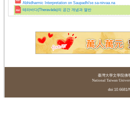
Abhidharmic Interpretation on Saupadhi'se.sa-nirvaa.na
테라바다(Theravāda)의 공간 개념과 열반
臺灣大學
文學院佛
National Taiwan Universi
doi:10.6681