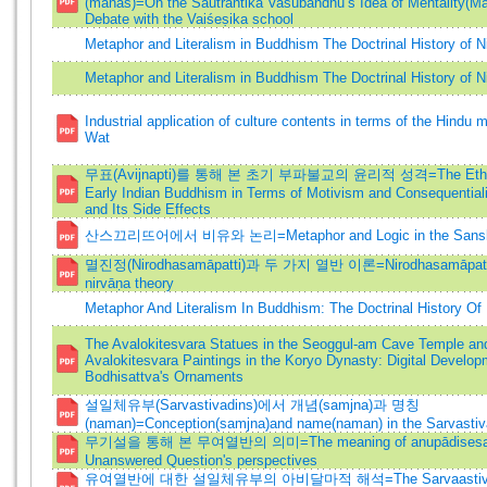
(manas)=On the Sautrāntika Vasubandhu’s Idea of Mentality(Ma
Debate with the Vaiśeṣika school
Metaphor and Literalism in Buddhism The Doctrinal History of N
Metaphor and Literalism in Buddhism The Doctrinal History of N
Industrial application of culture contents in terms of the Hindu 
Wat
무표(Avijnapti)를 통해 본 초기 부파불교의 윤리적 성격=The Ethica
Early Indian Buddhism in Terms of Motivism and Consequentiali
and Its Side Effects
산스끄리뜨어에서 비유와 논리=Metaphor and Logic in the Sanskri
멸진정(Nirodhasamāpatti)과 두 가지 열반 이론=Nirodhasamāpatti 
nirvāṇa theory
Metaphor And Literalism In Buddhism: The Doctrinal History Of
The Avalokitesvara Statues in the Seoggul-am Cave Temple an
Avalokitesvara Paintings in the Koryo Dynasty: Digital Develop
Bodhisattva's Ornaments
설일체유부(Sarvastivadins)에서 개념(samjna)과 명칭
(naman)=Conception(samjna)and name(naman) in the Sarvastiv
무기설을 통해 본 무여열반의 의미=The meaning of anupādisesani
Unanswered Question's perspectives
유여열반에 대한 설일체유부의 아비달마적 해석=The Sarvaastivaa