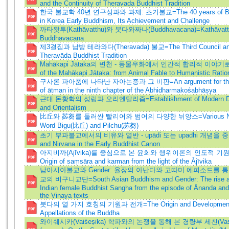
and the Continuity of Theravada Buddhist Tradition
한국 불교학 40년 연구성과와 과제: 초기불교=The 40 years of Budd
in Korea Early Buddhism, Its Achievement and Challenge
까타왓투(Kathāvatthu)와 붓다와짜나(Buddhavacana)=Kathāvatt
Buddhavacana
제3결집과 남방 테라와다(Theravada) 불교=The Third Council and 
Theravāda Buddhist Tradition
Mahākapi Jātaka의 변천 - 동물우화에서 인간적 합리적 이야기로=Th
of the Mahākapi Jātaka: from Animal Fable to Humanistic Ratio
구사론 파아품에 나타난 자아논증과 그 비판=An argument for the d
of ātman in the ninth chapter of the Abhidharmakośabhāṣya
근대 돈황학의 성립과 오리엔탈리즘=Establishment of Modern Dun
and Orientalism
比丘와 苾芻를 둘러싼 빨리어와 범어의 다양한 뉘앙스=Various Nuan
Word Bigu(比丘) and Pilchu(苾芻)
초기 부파불교에서의 비유와 열반 - upādi 또는 upadhi 개념을 중
and Nirvana in the Early Buddhist Canon
아지비까(Ājīvika)를 중심으로 본 윤회와 행위이론의 인도적 기원=Th
Origin of saṃsāra and karman from the light of the Ājīvika
남아시아불교와 Gender: 율장의 아난다와 고따미 에피소드를 
교의 비구니교단=South Asian Buddhism and Gender: The rise and 
Indian female Buddhist Sangha from the episode of Ānanda an
the Vinaya texts
붓다의 열 가지 호칭의 기원과 전개=The Origin and Development o
Appellations of the Buddha
와이쉐시카(Vaiśeṣika) 학파와의 논쟁을 통해 본 경량부 세친(Vas