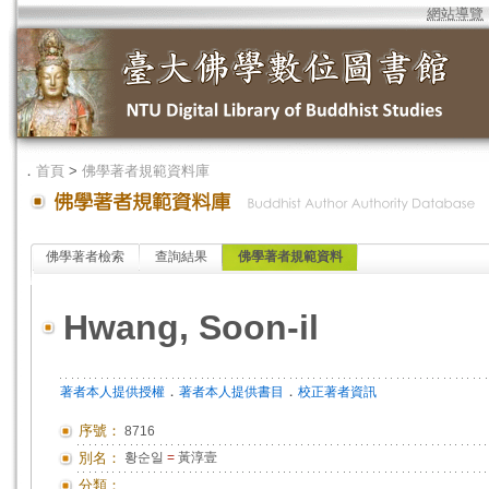
網站導覽
．
首頁
>
佛學著者規範資料庫
佛學著者檢索
查詢結果
佛學著者規範資料
Hwang, Soon-il
．
．
著者本人提供授權
著者本人提供書目
校正著者資訊
序號：
8716
別名：
황순일
=
黃淳壹
分類：