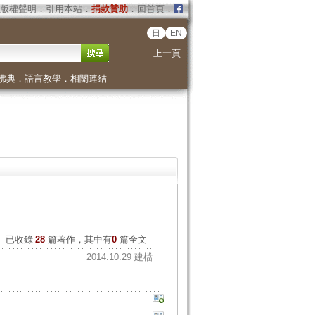
版權聲明
．
引用本站
．
捐款贊助
．
回首頁
．
日
EN
上一頁
佛典
．
語言教學
．
相關連結
已收錄
28
篇著作，其中有
0
篇全文
2014.10.29 建檔