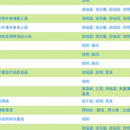
現明
胡瑞霖
;
張宗載
;
卲福宸
;
現
新青年會備案公函
胡瑞霖
;
張宗載
;
卲福宸
;
現
本年通告會員公函
胡瑞霖
;
張宗載
;
卲福宸
;
現
催收宣傳隊捐款公函
胡瑞霖
;
張宗載
;
卲福宸
;
現
現明
;
顯宗
現明
;
顯宗
現明
;
顯宗
平遵當代表歡迎函
胡瑞霖
;
現明
;
普泉
現明
葉恭綽
;
王震
;
胡瑞霖
;
黃慶
蘊寬
班禪函
胡子笏
;
現明
;
普泉
傳隊通電
釋持松
;
圓瑛
;
釋大勇
;
太
寺現明和尚覆函
現明
胡瑞霖
;
張宗載
;
卲福宸
;
現