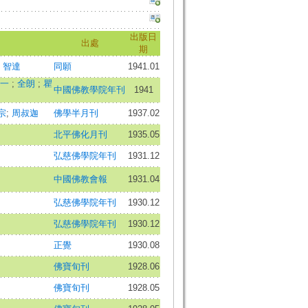
出版日
出處
期
;
智達
同願
1941.01
肇一
;
全朗
;
瞿
中國佛教學院年刊
1941
宗
;
周叔迦
佛學半月刊
1937.02
北平佛化月刊
1935.05
弘慈佛學院年刊
1931.12
中國佛教會報
1931.04
弘慈佛學院年刊
1930.12
弘慈佛學院年刊
1930.12
正覺
1930.08
佛寶旬刊
1928.06
佛寶旬刊
1928.05