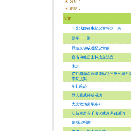
分類：
網站：
全文
印光法師往生紀念會聯誄一束
題字十一則
釋迦文佛成道紀念會啟
察省佛教居士林成立誌喜
訓詞
從打銷廟產興學運動到開第三屆全
學院提案
年刊緣起
勸人受戒持戒淺說
大悲救劫道場緣引
弘慈廣濟寺千佛大戒圓滿致謝詞
傳戒說明書