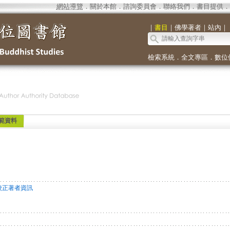
網站導覽
．
關於本館
．
諮詢委員會
．
聯絡我們
．
書目提供
．
｜
書目
｜
佛學著者
｜
站內
｜
檢索系統
．
全文專區
．
數位
範資料
校正著者資訊