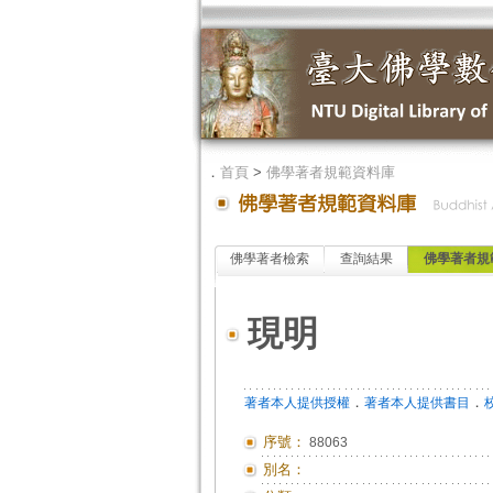
．
首頁
>
佛學著者規範資料庫
佛學著者檢索
查詢結果
佛學著者規
現明
．
．
著者本人提供授權
著者本人提供書目
序號：
88063
別名：