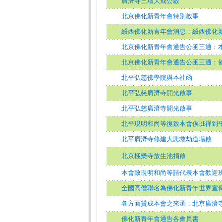
廣濟寺三壇大戒公啟
北京佛化新青年會特別啟事
綏西佛化新青年會消息：綏西佛化
北京佛化新青年會通告公函三通：
北京佛化新青年會通告公函三通：
北平弘慈佛學院與本社函
北平弘慈廣濟寺開光啟事
北平弘慈廣濟寺開光啟事
北平現明和尚等復致本會俟班禪到
北平廣濟寺修建大悲救劫道場啟
北京極樂寺放生池捐啟
本會致現明和尚等請代表本會歡迎
全國高僧聯名為佛化新青年世界宣
各方面贊成本會之來函：北京廣濟
佛化新青年會通告各會員書