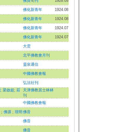
佛寶旬刊
1928.05
明
佛化新青年
1924.08
明
佛化新青年
1924.08
明
佛化新青年
1924.07
明
佛化新青年
1924.07
大雲
北平佛教會月刊
靈泉通信
中國佛教會報
弘法社刊
瀾
;
梁啟超
;
莊
天津佛教居士林林
刊
中國佛教會報
虛
;
佛源
;
現明
佛音
佛音
明
佛音