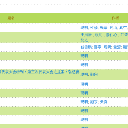
題名
作者
現明
;
性修
;
顯宗
;
純山
;
真空
王揖唐
;
現明
;
湯住心
;
莊
兌之
靳雲鵬
;
邵章
;
現明
;
量源
;
顯
現明
現明
國代表大會特刊：第三次代表大會之提案：弘慈佛
現明
;
顯宗
現明
現明
現明
;
顯宗
;
天真
現明
現明