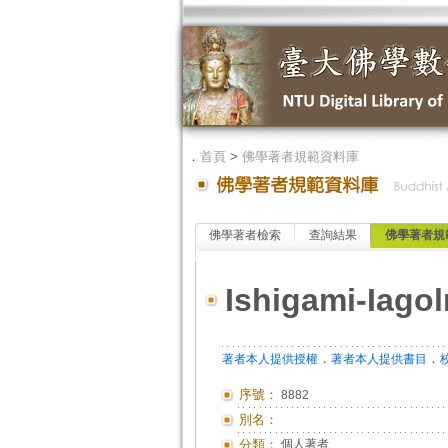
．
首頁
>
佛學著者規範資料庫
佛學著者檢索
查詢結果
佛學著者規
Ishigami-Iagol
．
．
著者本人提供授權
著者本人提供書目
序號：
8882
別名：
分類：
個人著者