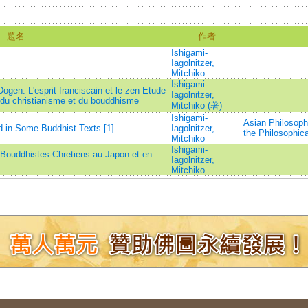
題名
作者
Ishigami-
Iagolnitzer,
Mitchiko
Ishigami-
ogen: L'esprit franciscain et le zen Etude
Iagolnitzer,
du christianisme et du bouddhisme
Mitchiko (著)
Ishigami-
Asian Philosophy
d in Some Buddhist Texts [1]
Iagolnitzer,
the Philosophica
Mitchiko
Ishigami-
 Bouddhistes-Chretiens au Japon et en
Iagolnitzer,
Mitchiko