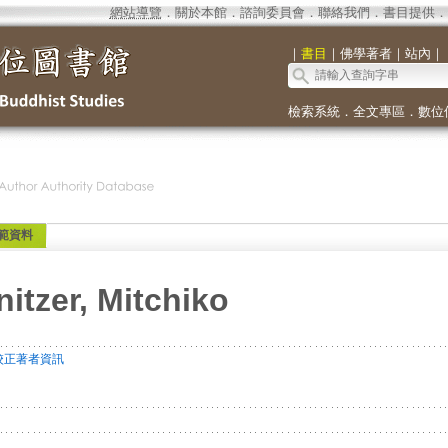
網站導覽
．
關於本館
．
諮詢委員會
．
聯絡我們
．
書目提供
．
｜
書目
｜
佛學著者
｜
站內
｜
檢索系統
．
全文專區
．
數位
範資料
nitzer, Mitchiko
校正著者資訊