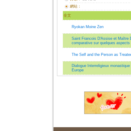
網站：
全文
Ryokan Moine Zen
Saint Francois D'Assise et Maître D
comparative sur quelques aspects 
The Self and the Person as Treate
Dialogue Interreligieux monastique
Europe