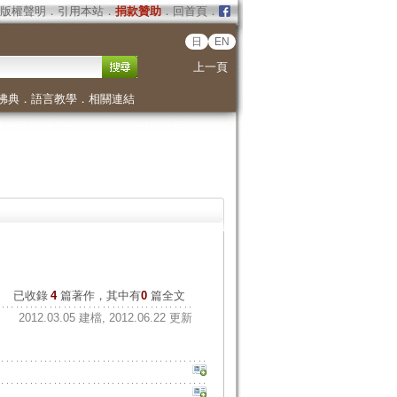
版權聲明
．
引用本站
．
捐款贊助
．
回首頁
．
日
EN
上一頁
佛典
．
語言教學
．
相關連結
已收錄
4
篇著作，其中有
0
篇全文
2012.03.05 建檔, 2012.06.22 更新