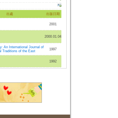
出處
出版日期
2001
2000.01.04
: An International Journal of
1997
l Traditions of the East
1992