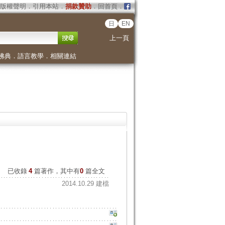
版權聲明
．
引用本站
．
捐款贊助
．
回首頁
．
日
EN
上一頁
佛典
．
語言教學
．
相關連結
已收錄
4
篇著作，其中有
0
篇全文
2014.10.29 建檔