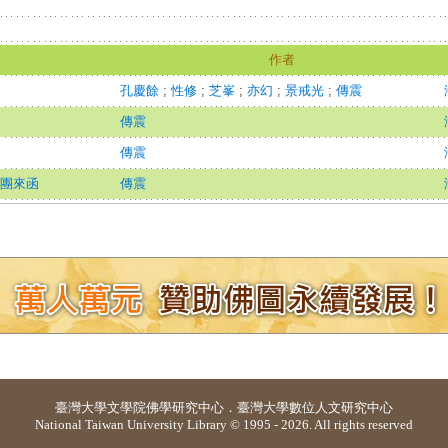
作者
孔慶餘
;
性修
;
芝峯
;
亦幻
;
景戒光
;
傳震
傳震
傳震
法團來函
傳震
臺灣大學
文學院佛學研究中心
．
臺灣大學數位人文研究中心
National Taiwan University Library © 1995 - 2026. All rights reserved