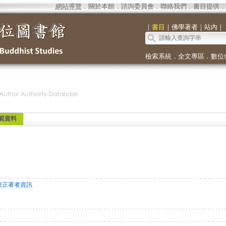
網站導覽
．
關於本館
．
諮詢委員會
．
聯絡我們
．
書目提供
．
｜
書目
｜
佛學著者
｜
站內
｜
檢索系統
．
全文專區
．
數位
範資料
校正著者資訊