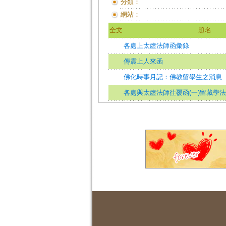
分類：
網站：
全文
題名
各處上太虛法師函彙錄
傳震上人來函
佛化時事月記：佛教留學生之消息
各處與太虛法師往覆函(一)留藏學