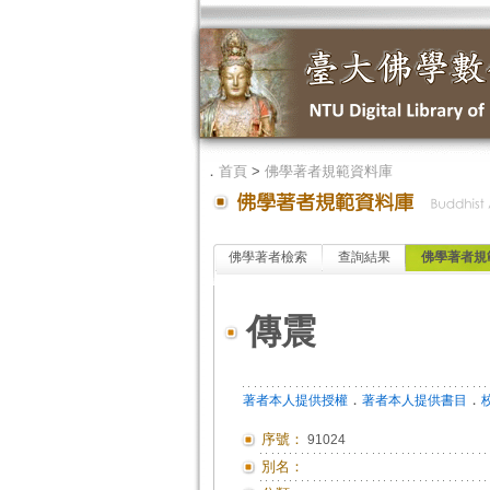
．
首頁
>
佛學著者規範資料庫
佛學著者檢索
查詢結果
佛學著者規
傳震
．
．
著者本人提供授權
著者本人提供書目
序號：
91024
別名：