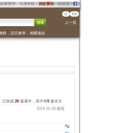
版權聲明
．
引用本站
．
捐款贊助
．
回首頁
．
日
EN
上一頁
佛典
．
語言教學
．
相關連結
已收錄
26
篇著作，其中有
0
篇全文
2014.10.29 建檔