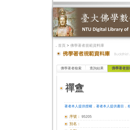
．
首頁
>
佛學著者規範資料庫
佛學著者檢索
查詢結果
佛學著者規
禪盦
．
．
著者本人提供授權
著者本人提供書目
序號：
95205
別名：