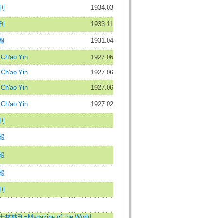
刊
1934.03
刊
1933.11
報
1931.04
h'ao Yin
1927.06
h'ao Yin
1927.06
h'ao Yin
1927.06
h'ao Yin
1927.02
刊
報
報
報
刊
刊=Magazine of the World