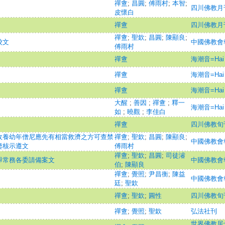
禪盦
;
昌圓
;
傅雨村
;
本智
;
四川佛教月
皮懷白
禪盦
四川佛教月
禪盦
;
聖欽
;
昌圓
;
陳顯良
;
校文
中國佛教會
傅雨村
禪盦
海潮音=Hai C
禪盦
海潮音=Hai C
禪盦
海潮音=Hai C
大醒
;
善因
;
禪盦
;
釋一
海潮音=Hai C
如
;
曉觀
;
李佳白
禪盦
四川佛教旬
收養幼年僧尼應先有相當救濟之方可查禁
禪盦
;
聖欽
;
昌圓
;
陳顯良
;
中國佛教會
鑒核示遵文
傅雨村
禪盦
;
聖欽
;
昌圓
;
司徒濬
舉常務各委請備案文
中國佛教會
伯
;
陳顯良
禪盦
;
覺照
;
尹昌衡
;
陳益
中國佛教會
廷
;
聖欽
禪盦
;
聖欽
;
圓性
四川佛教旬
禪盦
;
覺照
;
聖欽
弘法社刊
世界佛教居士林林