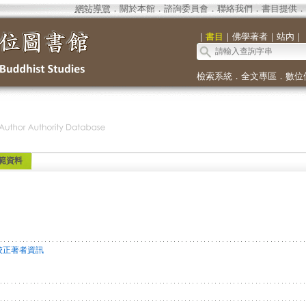
網站導覽
．
關於本館
．
諮詢委員會
．
聯絡我們
．
書目提供
．
｜
書目
｜
佛學著者
｜
站內
｜
檢索系統
．
全文專區
．
數位
範資料
校正著者資訊