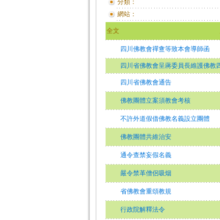
分類：
網站：
全文
四川佛教會禪盦等致本會導師函
四川省佛教會呈蔣委員長維護佛教
四川省佛教會通告
佛教團體立案須教會考核
不許外道假借佛教名義設立團體
佛教團體共維治安
通令查禁妄假名義
嚴令禁革僧侶吸烟
省佛教會重頌教規
行政院解釋法令