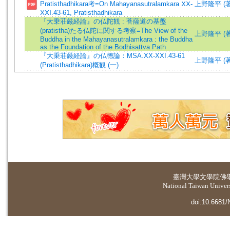
Pratisthadhikara考=On Mahayanasutralamkara ⅩⅩ-
上野隆平 (著)=
ⅩⅩⅠ.43-61, Pratisthadhikara
『大乗荘厳経論』の仏陀観 : 菩薩道の基盤
(pratistha)たる仏陀に関する考察=The View of the
上野隆平 (著)=
Buddha in the Mahayanasutralamkara : the Buddha
as the Foundation of the Bodhisattva Path
『大乗荘厳経論』の仏徳論：MSA.XX-XXI.43-61
上野隆平 (著)=
(Pratisthadhikara)概観 (一)
臺灣大學
文學院佛
National Taiwan Universi
doi:10.6681