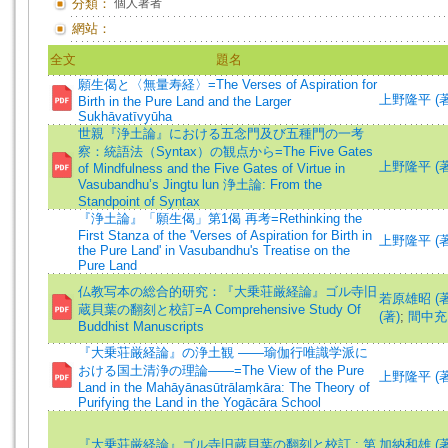
分類：
個人著者
網站：
全文
題名
願生偈と〈無量寿経〉=The Verses of Aspiration for
上野隆平 (著)=
Birth in the Pure Land and the Larger
Sukhāvatīvyūha
世親『浄土論』における五念門及び五種門の一考
察：統語法（Syntax）の観点から=The Five Gates
上野隆平 (著)=
of Mindfulness and the Five Gates of Virtue in
Vasubandhu’s Jingtu lun 浄土論: From the
Standpoint of Syntax
『浄土論』「願生偈」第1偈 再考=Rethinking the
First Stanza of the 'Verses of Aspiration for Birth in
上野隆平 (著
the Pure Land' in Vasubandhu's Treatise on the
Pure Land
仏教写本の総合的研究：『大乗荘厳経論』ゴル寺旧
若原雄昭 (著
蔵貝葉の翻刻と校訂=A Comprehensive Study Of
(著)
;
間中充 
Buddhist Manuscripts
『大乗荘厳経論』の浄土観 ――瑜伽行唯識学派に
おける国土清浄の理論――=The View of the Pure
上野隆平 (著
Land in the Mahāyānasūtrālaṃkāra: The Theory of
Purifying the Land in the Yogācāra School
『大乗荘厳経論』ゴル寺旧蔵貝葉の翻刻と校訂 : 第
加納和雄 (著