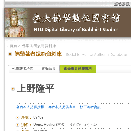
網站導覽
．
首頁
>
佛學著者規範資料庫
佛學著者檢索
查詢結果
佛學著者規範資料
上野隆平
．
．
著者本人提供授權
著者本人提供書目
校正著者資訊
序號：
98493
別名：
Ueno, Ryuhei (本名)
=
うえのりゅうへい