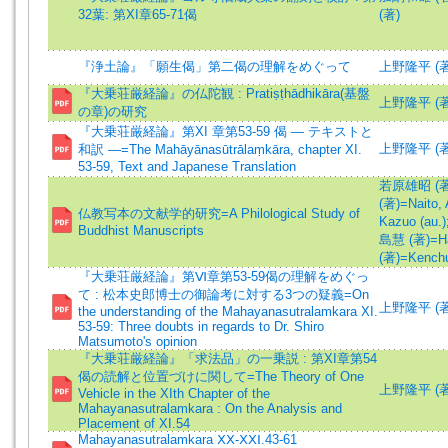
32葉: 第XI章65-71偈
(著)
『浄土論』「願生偈」第二偈の理解をめぐって
上野隆平 (著)=
『大乗荘厳経論』の仏陀観 : Pratiṣṭhādhikāra(基盤
上野隆平 (著)=
の章)の研究
『大乗荘厳経論』第XI 章第53-59 偈 — テキストと
上野隆平 (著)=
和訳 —=The Mahāyānasūtrālaṃkāra, chapter XI.
53-59, Text and Japanese Translation
若原雄昭 (著)=
(著)=Naito, 
仏教写本の文献学的研究=A Philological Study of
Kazuo (au.)
Buddhist Manuscripts
島慧 (著)=Hay
(著)=Kenchu,
『大乗荘厳経論』第Ⅵ章第53-59偈の理解をめぐっ
て : 松本史郎博士の御論考に対する3つの疑義=On
上野隆平 (著)=
the understanding of the Mahayanasutralamkara XI.
53-59: Three doubts in regards to Dr. Shiro
Matsumoto's opinion
『大乗荘厳経論』「求法品」の一乗説 : 第XI章第54
偈の読解と位置づけに関して=The Theory of One
上野隆平 (著)=
Vehicle in the XIth Chapter of the
Mahayanasutralamkara : On the Analysis and
Placement of XI.54
Mahayanasutralamkara ⅩⅩ-ⅩⅩⅠ.43-61