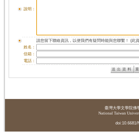
說明：
請您留下聯絡資訊，以便我們有疑問時能與您聯繫！ (此
姓名：
信箱：
電話：
臺灣大學
文學院佛
National Taiwan Universi
doi:10.6681