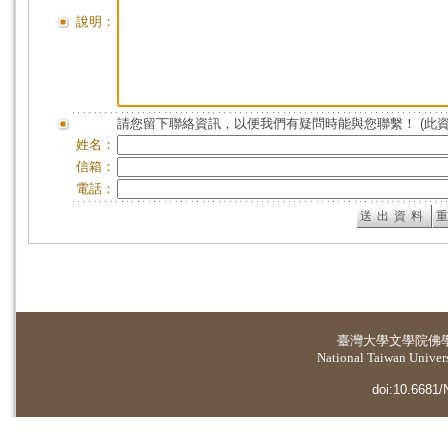
說明：
請您留下聯絡資訊，以便我們有疑問時能與您聯繫！ (此
姓名：
信箱：
電話：
臺灣大學
文學院佛
National Taiwan Universi
doi:10.6681