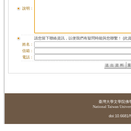
說明：
請您留下聯絡資訊，以便我們有疑問時能與您聯繫！ (此
姓名：
信箱：
電話：
臺灣大學
文學院佛
National Taiwan Universi
doi:10.6681