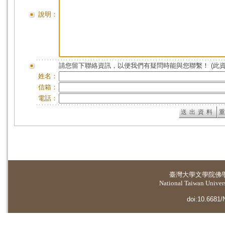
說明：
請您留下聯絡資訊，以便我們有疑問時能與您聯繫！ (此
姓名：
信箱：
電話：
臺灣大學
文學院佛
National Taiwan Universi
doi:10.6681