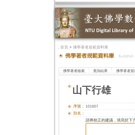
．
首頁
>
佛學著者規範資料庫
佛學著者檢索
查詢結果
佛學著者規
山下行雄
序號：
101607
別名：
請將校正的建議，填寫於下