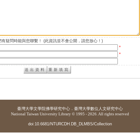
有疑問時能與您聯繫！ (此資訊並不會公開，請您放心！)
*
*
臺灣大學
文學院佛學研究中心
．
臺灣大學數位人文研究中心
National Taiwan University Library © 1995 - 2026. All rights reserved
doi:10.6681/NTURCDH.DB_DLMBS/Collection