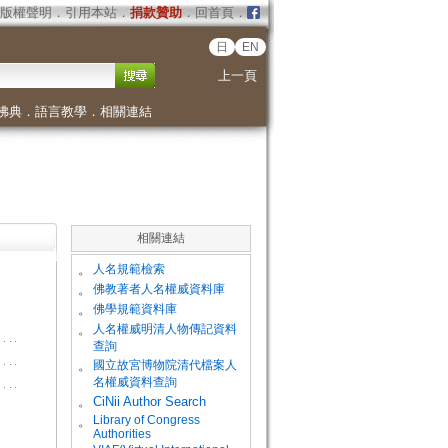
版權聲明
．
引用本站
．
捐款贊助
．
回首頁
．
日
EN
上一頁
佛典
．
語言教學
．
相關連結
相關連結
。
人名規範檢索
。
佛教著者人名權威資料庫
。
佛學規範資料庫
。
人名權威明清人物傳記資料
查詢
。
國立故宮博物院清代檔案人
名權威資料查詢
。
CiNii Author Search
Library of Congress
。
Authorities