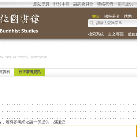
網站導覽
．
關於本館
．
諮詢委員會
．
聯絡我們
．
書目提供
．
｜
書目
｜
佛學著者
｜
站內
｜
檢索系統
．
全文專區
．
數位
範資料
校正著者資訊
方，若有參考網址請一併提供，感謝您！