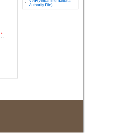
VIAF(Virtual International
。
Authority File)
*